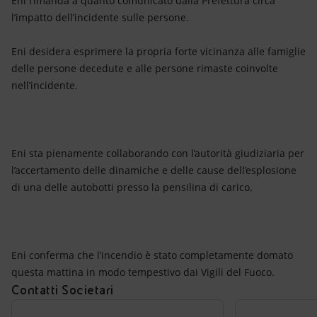
Eni rimanda a quanto comunicato dalla Prefettura circa
Energia accessibile
l’impatto dell’incidente sulle persone.
Innovazione
Eni desidera esprimere la propria forte vicinanza alle famiglie
delle persone decedute e alle persone rimaste coinvolte
Scenari energetici
nell’incidente.
Eni sta pienamente collaborando con l’autorità giudiziaria per
l’accertamento delle dinamiche e delle cause dell’esplosione
di una delle autobotti presso la pensilina di carico.
Eni conferma che l’incendio è stato completamente domato
questa mattina in modo tempestivo dai Vigili del Fuoco.
Contatti Societari