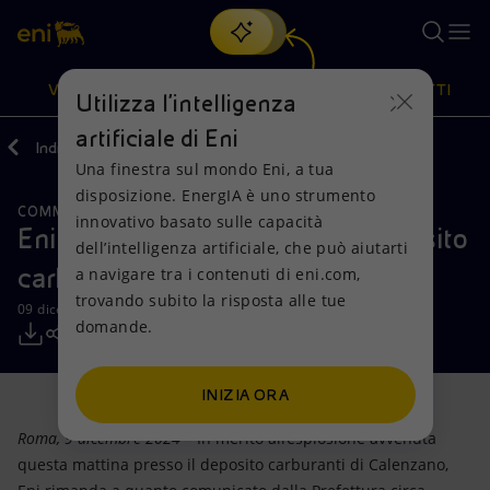
Cerca
VISIONE
AZIONI
PRODOTTI
Utilizza l'intelligenza
artificiale di Eni
Indietro
Media
Comunicati Stampa
Una finestra sul mondo Eni, a tua
Oppure
scopri EnergIA
, la nostra nuova soluzione di intelligenza
disposizione. EnergIA è uno strumento
artificiale.
COMMENTI E PRECISAZIONI
Visione
Azioni
Prodotti
innovativo basato sulle capacità
Eni: aggiornamento incendio deposito
dell’intelligenza artificiale, che può aiutarti
carburanti Calenzano
a navigare tra i contenuti di eni.com,
Mission e valori
Diversificazione energetica
Casa
trovando subito la risposta alle tue
09 dicembre 2024 - 16:00 CET
domande.
Persone e Partnership
Tecnologie per la transizione
Imprese
Net Zero
Collaborazioni per l'innovazione
Mobilità
INIZIA ORA
Roma, 9 dicembre 2024
– In merito all’esplosione avvenuta
Modello satellitare
Attività nel mondo
questa mattina presso il deposito carburanti di Calenzano,