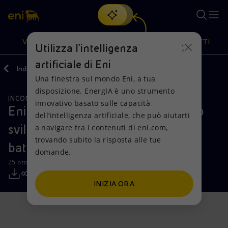
Cerca
VISIONE
AZIONI
PRODOTTI
Utilizza l'intelligenza
artificiale di Eni
Indietro
Media
Comunicati Stampa
Una finestra sul mondo Eni, a tua
Oppure
scopri EnergIA
, la nostra nuova soluzione di intelligenza
disposizione. EnergIA è uno strumento
artificiale.
INCONTRI E ACCORDI
Visione
Azioni
Prodotti
innovativo basato sulle capacità
Eni e SERI Industrial, accordo per lo
dell’intelligenza artificiale, che può aiutarti
sviluppo industriale del settore
a navigare tra i contenuti di eni.com,
Mission e valori
Diversificazione energetica
Casa
trovando subito la risposta alle tue
batterie
domande.
Persone e Partnership
Tecnologie per la transizione
Imprese
25 ottobre 2024 - 07:15 CEST
Net Zero
Collaborazioni per l'innovazione
Mobilità
INIZIA ORA
Modello satellitare
Attività nel mondo