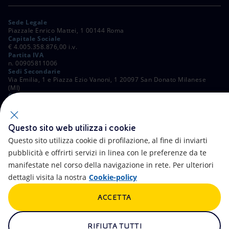
Sede Legale
Piazzale Enrico Mattei, 1 00144 Roma
Capitale Sociale
€ 4.005.358.876,00 i.v.
Partita IVA
n. 00905811006
Sedi Secondarie
Via Emilia, 1 e Piazza Ezio Vanoni, 1 20097 San Donato Milanese
(MI)
C. Fiscale e Registro Imprese di Roma
n. 00484960588
ALTRI LINK
Questo sito web utilizza i cookie
Contatti
FAQ
Questo sito utilizza cookie di profilazione, al fine di inviarti
pubblicità e offrirti servizi in linea con le preferenze da te
Accessibilità
Calendario
manifestate nel corso della navigazione in rete. Per ulteriori
dettagli visita la nostra
Cookie-policy
Newsletter
Intelligenza artificiale
ACCETTA
Aste e Bandi
Truffe e Phishing
Whistleblowing
eniSpace
RIFIUTA TUTTI