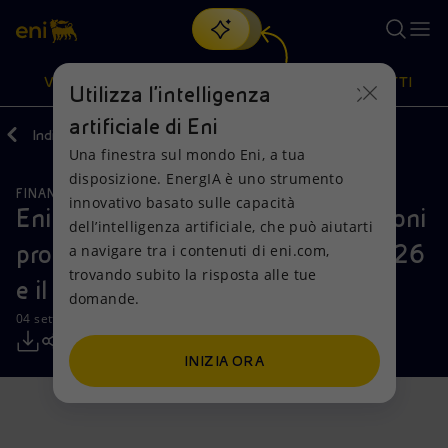
Cerca
VISIONE
AZIONI
PRODOTTI
Utilizza l'intelligenza
artificiale di Eni
Indietro
Media
Comunicati Stampa
Una finestra sul mondo Eni, a tua
Oppure
scopri EnergIA
, la nostra nuova soluzione di intelligenza
disposizione. EnergIA è uno strumento
artificiale.
FINANZA, STRATEGIA E REPORT
Visione
Azioni
Prodotti
innovativo basato sulle capacità
Eni: informativa sull’acquisto di azioni
dell’intelligenza artificiale, che può aiutarti
proprie nel periodo compreso tra il 26
a navigare tra i contenuti di eni.com,
Mission e valori
Diversificazione energetica
Casa
trovando subito la risposta alle tue
e il 30 agosto 2024
domande.
Persone e Partnership
Tecnologie per la transizione
Imprese
04 settembre 2024 - 12:32 CEST
Net Zero
Collaborazioni per l'innovazione
Mobilità
INIZIA ORA
Modello satellitare
Attività nel mondo