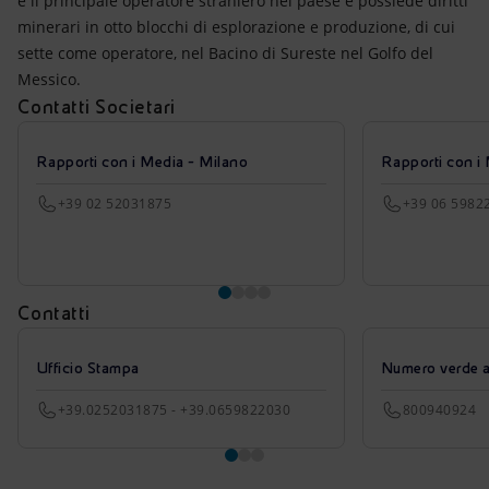
è il principale operatore straniero nel paese e possiede diritti
minerari in otto blocchi di esplorazione e produzione, di cui
sette come operatore, nel Bacino di Sureste nel Golfo del
Messico.
Contatti Societari
Rapporti con i Media - Milano
Rapporti con i
+39 02 52031875
+39 06 5982
Contatti
Ufficio Stampa
Numero verde azi
+39.0252031875 - +39.0659822030
800940924