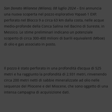
Energia accessibile
San Donato Milanese (Milano), 08 luglio 2024
– Eni annuncia
Innovazione
una nuova scoperta nel pozzo esplorativo Yopaat-1 EXP,
perforato nel Blocco 9 a circa 63 km dalla costa, nelle acque
Scenari energetici
medio-profonde della Conca Salina nel Bacino di Sureste, in
Messico. Le stime preliminari indicano un potenziale
scoperto di circa 300-400 milioni di barili equivalenti (Mboe)
di olio e gas associato in posto.
Il pozzo è stato perforato in una profondità d’acqua di 525
metri e ha raggiunto la profondità di 2.931 metri, rinvenendo
circa 200 metri netti di sabbie mineralizzate ad olio nelle
sequenze del Pliocene e del Miocene, che sono oggetto di una
intensa campagna di acquisizione dati.