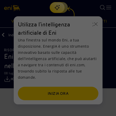
Cerca
VISIONE
AZIONI
PRODOTTI
Utilizza l'intelligenza
artificiale di Eni
Indietro
Media
Comunicati Stampa
Una finestra sul mondo Eni, a tua
Oppure
scopri EnergIA
, la nostra nuova soluzione di intelligenza
disposizione. EnergIA è uno strumento
artificiale.
RISORSE NATURALI
Visione
Azioni
Prodotti
innovativo basato sulle capacità
Eni annuncia una nuova scoperta
dell’intelligenza artificiale, che può aiutarti
nell’offshore del Messico
a navigare tra i contenuti di eni.com,
Mission e valori
Diversificazione energetica
Casa
trovando subito la risposta alle tue
08 luglio 2024 - 17:00 CEST
domande.
Persone e Partnership
Tecnologie per la transizione
Imprese
Net Zero
Collaborazioni per l'innovazione
Mobilità
INIZIA ORA
Modello satellitare
Attività nel mondo