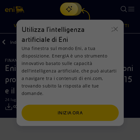
Cerca
VISIONE
AZIONI
PRODOTTI
Utilizza l'intelligenza
artificiale di Eni
Indietro
Media
Comunicati Stampa
Una finestra sul mondo Eni, a tua
Oppure
scopri EnergIA
, la nostra nuova soluzione di intelligenza
disposizione. EnergIA è uno strumento
artificiale.
FINANZA, STRATEGIA E REPORT
Visione
Azioni
Prodotti
innovativo basato sulle capacità
Eni: informativa sull’acquisto di azioni
dell’intelligenza artificiale, che può aiutarti
proprie nel periodo compreso tra il 15
a navigare tra i contenuti di eni.com,
Mission e valori
Diversificazione energetica
Casa
trovando subito la risposta alle tue
e il 19 luglio 2024
domande.
Persone e Partnership
Tecnologie per la transizione
Imprese
24 luglio 2024 - 12:33 CEST
Net Zero
Collaborazioni per l'innovazione
Mobilità
INIZIA ORA
Modello satellitare
Attività nel mondo