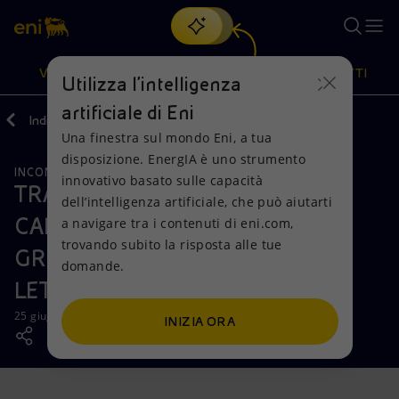
Cerca
VISIONE
AZIONI
PRODOTTI
Utilizza l'intelligenza
artificiale di Eni
Indietro
Media
Comunicati Stampa
Una finestra sul mondo Eni, a tua
Oppure
scopri EnergIA
, la nostra nuova soluzione di intelligenza
disposizione. EnergIA è uno strumento
artificiale.
INCONTRI E ACCORDI
Visione
Azioni
Prodotti
innovativo basato sulle capacità
TRANSIZIONE ENERGETICA E
dell’intelligenza artificiale, che può aiutarti
CARBURANTI ALTERNATIVI
a navigare tra i contenuti di eni.com,
Mission e valori
Diversificazione energetica
Casa
trovando subito la risposta alle tue
GRUPPO FS ED ENI FIRMANO
domande.
Persone e Partnership
Tecnologie per la transizione
Imprese
LETTERA D’INTENTI
Net Zero
Collaborazioni per l'innovazione
Mobilità
25 giugno 2024 - 12:00 CEST
INIZIA ORA
Modello satellitare
Attività nel mondo