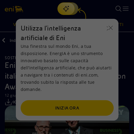
Cerca
VISIONE
AZIONI
PRODOTTI
Utilizza l'intelligenza
artificiale di Eni
Indietro
Media
Comunicati Stampa
Una finestra sul mondo Eni, a tua
Oppure
scopri EnergIA
, la nostra nuova soluzione di intelligenza
disposizione. EnergIA è uno strumento
artificiale.
SOSTENIBILITÀ
Visione
Azioni
Prodotti
innovativo basato sulle capacità
Eni premiata alla prima edizione
dell’intelligenza artificiale, che può aiutarti
italiana degli “EY Risk Transformation
a navigare tra i contenuti di eni.com,
Mission e valori
Diversificazione energetica
Casa
trovando subito la risposta alle tue
Awards”
domande.
Persone e Partnership
Tecnologie per la transizione
Imprese
12 giugno 2024 - 10:00 CEST
Net Zero
Collaborazioni per l'innovazione
Mobilità
INIZIA ORA
Modello satellitare
Attività nel mondo