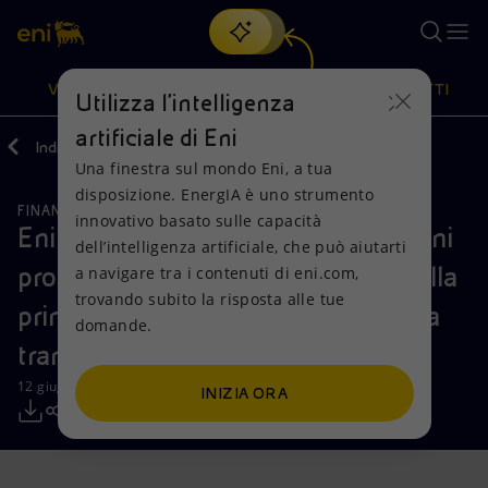
Cerca
VISIONE
AZIONI
PRODOTTI
Utilizza l'intelligenza
artificiale di Eni
Indietro
Media
Comunicati Stampa
Una finestra sul mondo Eni, a tua
Oppure
scopri EnergIA
, la nostra nuova soluzione di intelligenza
disposizione. EnergIA è uno strumento
artificiale.
FINANZA, STRATEGIA E REPORT
Visione
Azioni
Prodotti
innovativo basato sulle capacità
Eni - programma di acquisto di azioni
dell’intelligenza artificiale, che può aiutarti
proprie per il 2024: conclusione della
a navigare tra i contenuti di eni.com,
Mission e valori
Diversificazione energetica
Casa
trovando subito la risposta alle tue
prima tranche e avvio della seconda
domande.
Persone e Partnership
Tecnologie per la transizione
Imprese
tranche
Net Zero
Collaborazioni per l'innovazione
Mobilità
12 giugno 2024 - 12:37 CEST
INIZIA ORA
Modello satellitare
Attività nel mondo