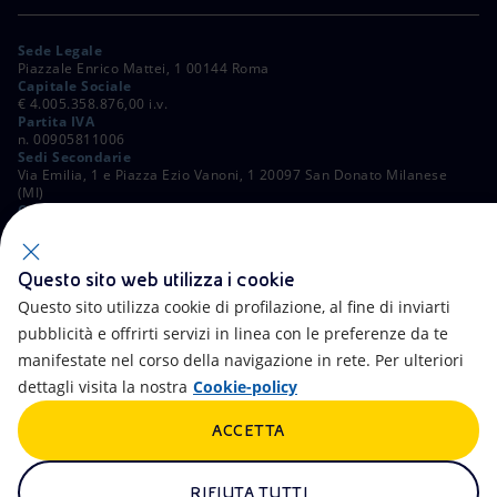
Sede Legale
Piazzale Enrico Mattei, 1 00144 Roma
Capitale Sociale
€ 4.005.358.876,00 i.v.
Partita IVA
n. 00905811006
Sedi Secondarie
Via Emilia, 1 e Piazza Ezio Vanoni, 1 20097 San Donato Milanese
(MI)
C. Fiscale e Registro Imprese di Roma
n. 00484960588
ALTRI LINK
Questo sito web utilizza i cookie
Contatti
FAQ
Questo sito utilizza cookie di profilazione, al fine di inviarti
pubblicità e offrirti servizi in linea con le preferenze da te
Accessibilità
Calendario
manifestate nel corso della navigazione in rete. Per ulteriori
dettagli visita la nostra
Cookie-policy
Newsletter
Intelligenza artificiale
ACCETTA
Aste e Bandi
Truffe e Phishing
Whistleblowing
eniSpace
RIFIUTA TUTTI