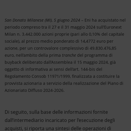
Energia accessibile
Innovazione
San Donato Milanese (MI), 5 giugno 2024
– Eni ha acquistato nel
periodo compreso tra il 27 e il 31 maggio 2024 sull’Euronext
Scenari energetici
Milan n. 3.442.000 azioni proprie (pari allo 0,10% del capitale
sociale), al prezzo medio ponderato di 14,4772 euro per
azione, per un controvalore complessivo di 49.830.476,85
euro, nell’ambito della prima
tranche
del programma di
buyback deliberato dall’Assemblea il 15 maggio 2024, già
oggetto di informativa ai sensi dell’art. 144-bis del
Regolamento Consob 11971/1999, finalizzata a costituire la
provvista azionaria a servizio della realizzazione del Piano di
Azionariato Diffuso 2024-2026.
Di seguito, sulla base delle informazioni fornite
dall’intermediario incaricato per l’esecuzione degli
acquisti, si riporta una sintesi delle operazioni di