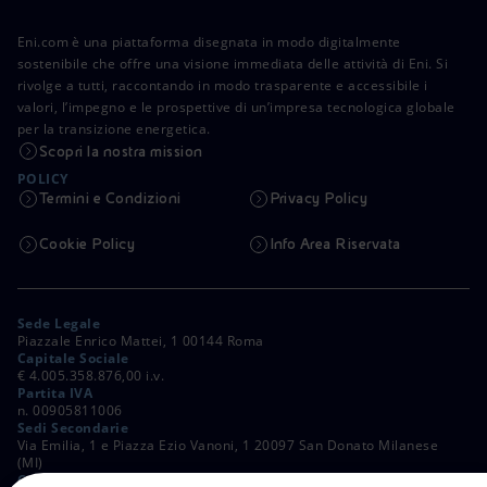
Eni.com è una piattaforma disegnata in modo digitalmente
sostenibile che offre una visione immediata delle attività di Eni. Si
rivolge a tutti, raccontando in modo trasparente e accessibile i
valori, l’impegno e le prospettive di un’impresa tecnologica globale
per la transizione energetica.
Scopri la nostra mission
POLICY
Termini e Condizioni
Privacy Policy
Cookie Policy
Info Area Riservata
Sede Legale
Piazzale Enrico Mattei, 1 00144 Roma
Capitale Sociale
€ 4.005.358.876,00 i.v.
Partita IVA
n. 00905811006
Sedi Secondarie
Via Emilia, 1 e Piazza Ezio Vanoni, 1 20097 San Donato Milanese
(MI)
C. Fiscale e Registro Imprese di Roma