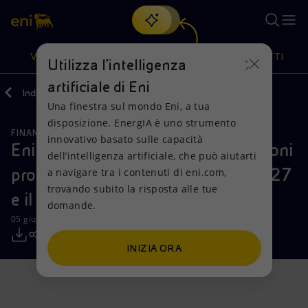
Cerca
VISIONE
AZIONI
PRODOTTI
Utilizza l'intelligenza
artificiale di Eni
Indietro
Media
Comunicati Stampa
Una finestra sul mondo Eni, a tua
Oppure
scopri EnergIA
, la nostra nuova soluzione di intelligenza
disposizione. EnergIA è uno strumento
artificiale.
FINANZA, STRATEGIA E REPORT
Visione
Azioni
Prodotti
innovativo basato sulle capacità
Eni: informativa sull’acquisto di azioni
dell’intelligenza artificiale, che può aiutarti
proprie nel periodo compreso tra il 27
a navigare tra i contenuti di eni.com,
Mission e valori
Diversificazione energetica
Casa
trovando subito la risposta alle tue
e il 31 maggio 2024
domande.
Persone e Partnership
Tecnologie per la transizione
Imprese
05 giugno 2024 - 13:03 CEST
Net Zero
Collaborazioni per l'innovazione
Mobilità
INIZIA ORA
Modello satellitare
Attività nel mondo