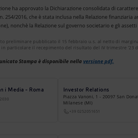
zione ha approvato la Dichiarazione consolidata di carattere
 n. 254/2016, che è stata inclusa nella Relazione finanziaria
ne), nonchè la Relazione sul governo societario e gli assetti pr
to preliminare pubblicato il 15 febbraio u.s. al netto di margi
ato preliminare pubblicato il 15 febbraio u.s. al netto di margin
i in particolare il recepimento del risultato del IV trimestre ’23
municato Stampa è disponibile nella
versione pdf.
on i Media - Roma
Investor Relations
Piazza Vanoni, 1 - 20097 San Dona
22030
Milanese (MI)
+39 0252051651