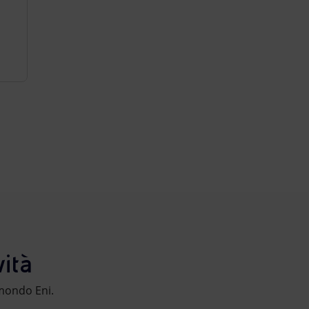
ità
l mondo Eni.