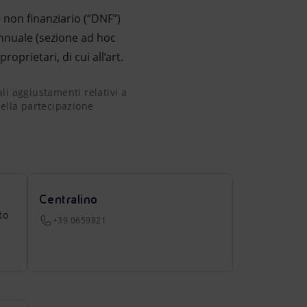
 non finanziario (“DNF”)
 annuale (sezione ad hoc
oprietari, di cui all’art.
nali aggiustamenti relativi a eventi successivi, tra i quali in
ali aggiustamenti relativi a
 della partecipazione
Centralino
to
+39.0659821