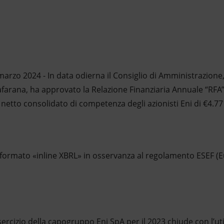
rzo 2024 - In data odierna il Consiglio di Amministrazione, 
arana, ha approvato la Relazione Finanziaria Annuale “RFA” 
e netto consolidato di competenza degli azionisti Eni di €4.77
l formato «inline XBRL» in osservanza al regolamento ESEF (
esercizio della capogruppo Eni SpA per il 2023 chiude con l’uti