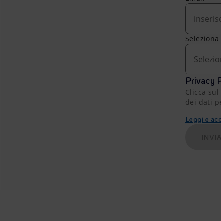
Seleziona
Selezio
Privacy P
Clicca sul
dei dati p
Leggi e acc
INVI