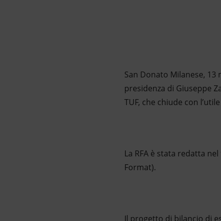
Market Abuse
San Donato Milanese, 13 ma
presidenza di Giuseppe Zaf
TUF, che chiude con l’util
La RFA è stata redatta ne
Format).
Il progetto di bilancio di 