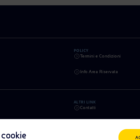
POLICY
Termini e Condizioni
Info Area Riservata
ALTRI LINK
Contatti
Calendario
i cookie
A
Aste e Bandi