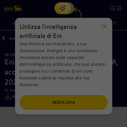
Cerca
VISIONE
AZIONI
PRODOTTI
Utilizza l'intelligenza
artificiale di Eni
Indietro
Media
Comunicati Stampa
Una finestra sul mondo Eni, a tua
Oppure
scopri EnergIA
, la nostra nuova soluzione di intelligenza
disposizione. EnergIA è uno strumento
artificiale.
INCONTRI E ACCORDI
Visione
Azioni
Prodotti
innovativo basato sulle capacità
Enilive è il Title sponsor della Serie A,
dell’intelligenza artificiale, che può aiutarti
accordo di sponsorizzazione fino al
a navigare tra i contenuti di eni.com,
Mission e valori
Diversificazione energetica
Casa
trovando subito la risposta alle tue
2027
domande.
Persone e Partnership
Tecnologie per la transizione
Imprese
05 febbraio 2024 - 16:50 CET
Net Zero
Collaborazioni per l'innovazione
Mobilità
INIZIA ORA
Modello satellitare
Attività nel mondo