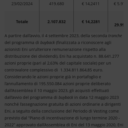
23/02/2024
419.680
€ 14,2411
€ 5.976
Totale
2.107.832
€ 14,2281
29.990
A partire dall’avvio, il 4 settembre 2023, della seconda
tranche
del programma di
buyback
(finalizzata a riconoscere agli
azionisti Eni un’ulteriore remunerazione rispetto alla
distribuzione dei dividendi), Eni ha acquistato n. 88.641.277
azioni proprie (pari al 2,63% del capitale sociale) per un
controvalore complessivo di 1.334.811.864,85 euro.
Considerando le azioni proprie già in portafoglio e
l’annullamento di 195.550.084 azioni proprie deliberato
dall’Assemblea il 10 maggio 2023, gli acquisti effettuati
dall’avvio del programma di
buyback
in data 12 maggio 2023
nonché l’assegnazione gratuita di azioni ordinarie a dirigenti
Eni, a seguito della conclusione del Periodo di Vesting come
previsto dal “Piano di incentivazione di lungo termine 2020 -
2022” approvato dall’Assemblea di Eni del 13 maggio 2020, Eni