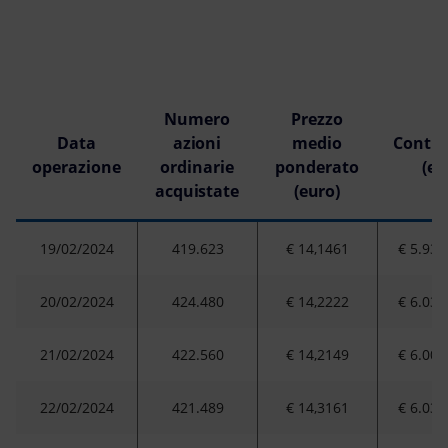
Numero
Prezzo
Data
azioni
medio
Contro
operazione
ordinarie
ponderato
(eu
acquistate
(euro)
19/02/2024
419.623
€ 14,1461
€ 5.936
20/02/2024
424.480
€ 14,2222
€ 6.037
21/02/2024
422.560
€ 14,2149
€ 6.006
22/02/2024
421.489
€ 14,3161
€ 6.034