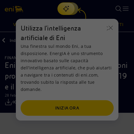
Cerca
VISIONE
AZIONI
PRODOTTI
Utilizza l'intelligenza
artificiale di Eni
Indietro
Media
Comunicati Stampa
Una finestra sul mondo Eni, a tua
Oppure
scopri EnergIA
, la nostra nuova soluzione di intelligenza
disposizione. EnergIA è uno strumento
artificiale.
FINANZA, STRATEGIA E REPORT
Visione
Azioni
Prodotti
innovativo basato sulle capacità
Eni: informativa sull’acquisto di azioni
dell’intelligenza artificiale, che può aiutarti
proprie nel periodo compreso tra il 19
a navigare tra i contenuti di eni.com,
Mission e valori
Diversificazione energetica
Casa
trovando subito la risposta alle tue
e il 23 febbraio 2024
domande.
Persone e Partnership
Tecnologie per la transizione
Imprese
28 febbraio 2024 - 12:33 CET
Net Zero
Collaborazioni per l'innovazione
Mobilità
INIZIA ORA
Modello satellitare
Attività nel mondo