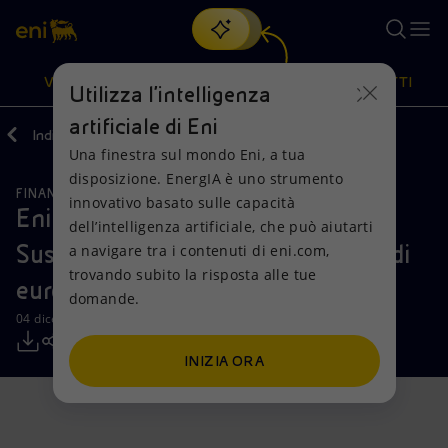
Cerca
VISIONE
AZIONI
PRODOTTI
Utilizza l'intelligenza
artificiale di Eni
Indietro
Media
Comunicati Stampa
Una finestra sul mondo Eni, a tua
Oppure
scopri EnergIA
, la nostra nuova soluzione di intelligenza
disposizione. EnergIA è uno strumento
artificiale.
FINANZA, STRATEGIA E REPORT
Visione
Azioni
Prodotti
innovativo basato sulle capacità
Eni: nuova linea di credito
dell’intelligenza artificiale, che può aiutarti
Sustainability-Linked da 3 miliardi di
a navigare tra i contenuti di eni.com,
Mission e valori
Diversificazione energetica
Casa
trovando subito la risposta alle tue
euro
domande.
Persone e Partnership
Tecnologie per la transizione
Imprese
04 dicembre 2023 - 10:30 CET
Net Zero
Collaborazioni per l'innovazione
Mobilità
INIZIA ORA
Modello satellitare
Attività nel mondo