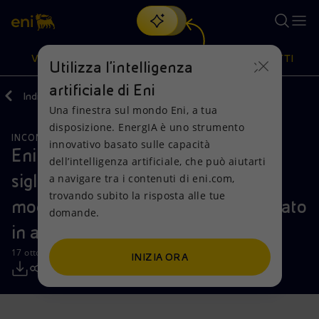
Cerca
VISIONE
AZIONI
PRODOTTI
Utilizza l'intelligenza
artificiale di Eni
Indietro
Media
Comunicati Stampa
Una finestra sul mondo Eni, a tua
Oppure
scopri EnergIA
, la nostra nuova soluzione di intelligenza
disposizione. EnergIA è uno strumento
artificiale.
INCONTRI E ACCORDI
Visione
Azioni
Prodotti
innovativo basato sulle capacità
Eni e il governo del Regno Unito
dell’intelligenza artificiale, che può aiutarti
siglano un accordo per il primo
a navigare tra i contenuti di eni.com,
Mission e valori
Diversificazione energetica
Casa
trovando subito la risposta alle tue
modello al mondo di business regolato
domande.
Persone e Partnership
Tecnologie per la transizione
Imprese
in ambito CCS
Net Zero
Collaborazioni per l'innovazione
Mobilità
17 ottobre 2023 - 13:00 CEST
INIZIA ORA
Modello satellitare
Attività nel mondo