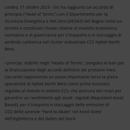
Energia accessibile
Londra, 17 ottobre 2023
- Eni ha raggiunto un accordo di
principio (“Head of Terms”) con il Dipartimento per la
Innovazione
Sicurezza Energetica e Net Zero (DESNZ) del Regno Unito sui
termini e condizioni chiave relative al modello economico,
Scenari energetici
normativo e di governance per il trasporto e lo stoccaggio di
anidride carbonica nel cluster industriale CCS HyNet North
West.
I principi, stabiliti negli “Heads of Terms”, pongono le basi per
la finalizzazione degli accordi definitivi dei prossimi mesi.
L'accordo rappresenta un passo importante verso la piena
operatività di HyNet North West come primo business
regolato al mondo in ambito CCS, che assicura dei ricavi per
garantire un rendimento agli asset regolati (Regulated Asset
Based), per il trasporto e stoccaggio delle emissioni di
CO2 delle aziende “Hard to Abate” nel Nord Ovest
dell'Inghilterra e del Galles del Nord.