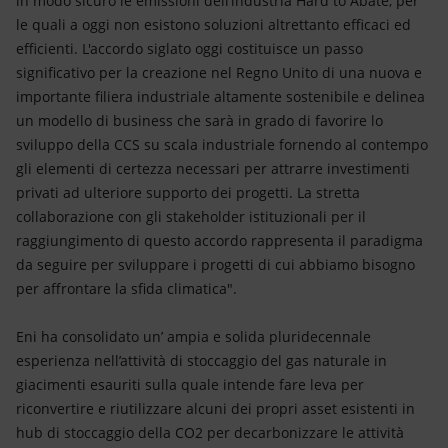
in modo sicuro le emissioni dell’industria Hard to Abate, per
le quali a oggi non esistono soluzioni altrettanto efficaci ed
efficienti. L'accordo siglato oggi costituisce un passo
significativo per la creazione nel Regno Unito di una nuova e
importante filiera industriale altamente sostenibile e delinea
un modello di business che sarà in grado di favorire lo
sviluppo della CCS su scala industriale fornendo al contempo
gli elementi di certezza necessari per attrarre investimenti
privati ad ulteriore supporto dei progetti. La stretta
collaborazione con gli stakeholder istituzionali per il
raggiungimento di questo accordo rappresenta il paradigma
da seguire per sviluppare i progetti di cui abbiamo bisogno
per affrontare la sfida climatica".
Eni ha consolidato un’ ampia e solida pluridecennale
esperienza nell’attività di stoccaggio del gas naturale in
giacimenti esauriti sulla quale intende fare leva per
riconvertire e riutilizzare alcuni dei propri asset esistenti in
hub di stoccaggio della CO2 per decarbonizzare le attività