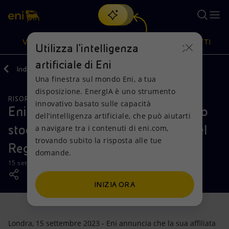
Cerca
VISIONE
AZIONI
PRODOTTI
Utilizza l'intelligenza
artificiale di Eni
Indietro
Media
Comunicati Stampa
Una finestra sul mondo Eni, a tua
Oppure
scopri EnergIA
, la nostra nuova soluzione di intelligenza
disposizione. EnergIA è uno strumento
artificiale.
RISORSE NATURALI
Visione
Azioni
Prodotti
innovativo basato sulle capacità
Eni ottiene la seconda licenza per lo
dell’intelligenza artificiale, che può aiutarti
stoccaggio di anidride carbonica nel
a navigare tra i contenuti di eni.com,
Mission e valori
Diversificazione energetica
Casa
trovando subito la risposta alle tue
Regno Unito
domande.
Persone e Partnership
Tecnologie per la transizione
Imprese
15 settembre 2023 - 11:25 CEST
Net Zero
Collaborazioni per l'innovazione
Mobilità
INIZIA ORA
Modello satellitare
Attività nel mondo
Londra, 15 settembre 2023 - Eni annuncia che la sua affiliata