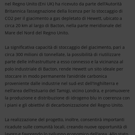
Energia accessibile
nel Regno Unito (Eni UK) ha ricevuto da parte dell'Autorità
Britannica l’assegnazione della licenza per lo stoccaggio di
Innovazione
CO2 per il giacimento a gas depletato di Hewett, ubicato a
circa 20 km al largo di Bacton, nella parte meridionale del
Scenari energetici
Mare del Nord del Regno Unito.
La significativa capacità di stoccaggio del giacimento, pari a
circa 300 milioni di tonnellate, la possibilità di riutilizzare
parte delle infrastrutture a esso connesso e la vicinanza al
polo industriale di Bacton, rende Hewett un sito ideale per
stoccare in modo permanente l'anidride carbonica
proveniente dalle industrie nel sud-est dell'Inghilterra e
nell'area dell'estuario del Tamigi, vicino Londra, e promuovere
la produzione e distribuzione di idrogeno blu in coerenza con
i piani e gli obiettivi di decarbonizzazione del Regno Unito.
La realizzazione del progetto, inoltre, consentirà importanti
ricadute sulle comunità locali, creando nuove opportunità di
lavoro e favorendo lo sviluppo economico dell'area. Allo stato