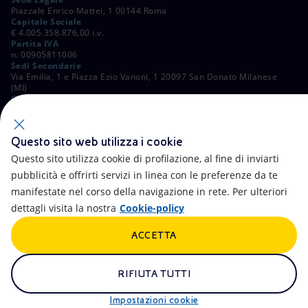
Piazzale Enrico Mattei, 1 00144 Roma
Capitale Sociale
€ 4.005.358.876,00 i.v.
Partita IVA
n. 00905811006
Sedi Secondarie
Via Emilia, 1 e Piazza Ezio Vanoni, 1 20097 San Donato Milanese
(MI)
C. Fiscale e Registro Imprese di Roma
n. 00484960588
ALTRI LINK
Questo sito web utilizza i cookie
Contatti
FAQ
Questo sito utilizza cookie di profilazione, al fine di inviarti
pubblicità e offrirti servizi in linea con le preferenze da te
Accessibilità
Calendario
manifestate nel corso della navigazione in rete. Per ulteriori
dettagli visita la nostra
Cookie-policy
Newsletter
Intelligenza artificiale
ACCETTA
Aste e Bandi
Truffe e Phishing
Whistleblowing
eniSpace
RIFIUTA TUTTI
Remit
Alluvioni
Impostazioni cookie