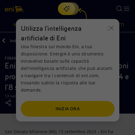
Cerca
VISIONE
AZIONI
PRODOTTI
Utilizza l'intelligenza
artificiale di Eni
Indietro
Media
Comunicati Stampa
Una finestra sul mondo Eni, a tua
Oppure
scopri EnergIA
, la nostra nuova soluzione di intelligenza
disposizione. EnergIA è uno strumento
artificiale.
FINANZA, STRATEGIA E REPORT
Visione
Azioni
Prodotti
innovativo basato sulle capacità
Eni: informativa sull’acquisto di azioni
dell’intelligenza artificiale, che può aiutarti
proprie nel periodo compreso tra il 4 e
a navigare tra i contenuti di eni.com,
Mission e valori
Diversificazione energetica
Casa
trovando subito la risposta alle tue
l’8 settembre 2023
domande.
Persone e Partnership
Tecnologie per la transizione
Imprese
13 settembre 2023 - 15:00 CEST
Net Zero
Collaborazioni per l'innovazione
Mobilità
INIZIA ORA
Modello satellitare
Attività nel mondo
San Donato Milanese (MI), 13 settembre 2023 – Eni ha