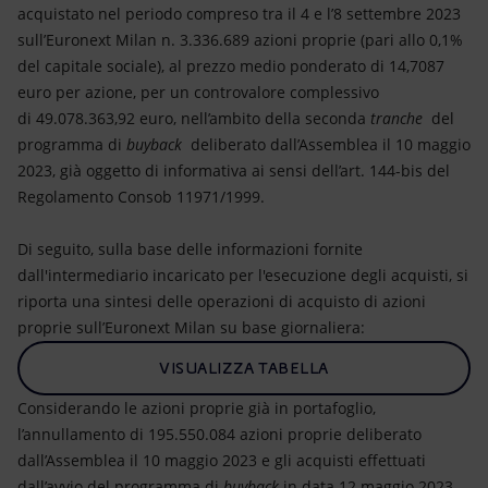
Energia accessibile
acquistato nel periodo compreso tra il 4 e l’8 settembre 2023
sull’Euronext Milan n. 3.336.689 azioni proprie (pari allo 0,1%
Innovazione
del capitale sociale), al prezzo medio ponderato di 14,7087
euro per azione, per un controvalore complessivo
Scenari energetici
di 49.078.363,92 euro, nell’ambito della seconda
tranche
del
programma di
buyback
deliberato dall’Assemblea il 10 maggio
2023, già oggetto di informativa ai sensi dell’art. 144-bis del
Regolamento Consob 11971/1999.
Di seguito, sulla base delle informazioni fornite
dall'intermediario incaricato per l'esecuzione degli acquisti, si
riporta una sintesi delle operazioni di acquisto di azioni
proprie sull’Euronext Milan su base giornaliera:
VISUALIZZA TABELLA
Considerando le azioni proprie già in portafoglio,
l’annullamento di 195.550.084 azioni proprie deliberato
dall’Assemblea il 10 maggio 2023 e gli acquisti effettuati
dall’avvio del programma di
buyback
in data 12 maggio 2023,