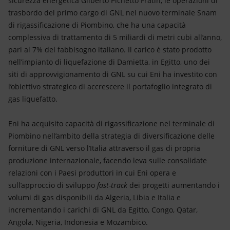
sicurezza energetica Gilberto Pichetto Fratin, le operazioni di
Energia accessibile
trasbordo del primo cargo di GNL nel nuovo terminale Snam
di rigassificazione di Piombino, che ha una capacità
Innovazione
complessiva di trattamento di 5 miliardi di metri cubi all’anno,
pari al 7% del fabbisogno italiano. Il carico è stato prodotto
Scenari energetici
nell’impianto di liquefazione di Damietta, in Egitto, uno dei
siti di approvvigionamento di GNL su cui Eni ha investito con
l’obiettivo strategico di accrescere il portafoglio integrato di
gas liquefatto.
Eni ha acquisito capacità di rigassificazione nel terminale di
Piombino nell’ambito della strategia di diversificazione delle
forniture di GNL verso l’Italia attraverso il gas di propria
produzione internazionale, facendo leva sulle consolidate
relazioni con i Paesi produttori in cui Eni opera e
sull’approccio di sviluppo
fast-track
dei progetti aumentando i
volumi di gas disponibili da Algeria, Libia e Italia e
incrementando i carichi di GNL da Egitto, Congo, Qatar,
Angola, Nigeria, Indonesia e Mozambico.