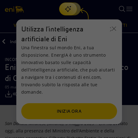
Cerca
VISIONE
AZIONI
PRODOTTI
Utilizza l'intelligenza
artificiale di Eni
Indietro
Media
Comunicati Stampa
Una finestra sul mondo Eni, a tua
Oppure
scopri EnergIA
, la nostra nuova soluzione di intelligenza
disposizione. EnergIA è uno strumento
artificiale.
INCONTRI E ACCORDI
Visione
Azioni
Prodotti
innovativo basato sulle capacità
Eni annuncia l’arrivo del primo carico
dell’intelligenza artificiale, che può aiutarti
di GNL a Piombino
a navigare tra i contenuti di eni.com,
Mission e valori
Diversificazione energetica
Casa
trovando subito la risposta alle tue
05 maggio 2023 - 16:16 CEST
domande.
Persone e Partnership
Tecnologie per la transizione
Imprese
Net Zero
Collaborazioni per l'innovazione
Mobilità
INIZIA ORA
San Donato Milanese (Milano), 5 maggio 2023 –
Eni ha avviato
Modello satellitare
Attività nel mondo
oggi, alla presenza del Ministro dell'Ambiente e della