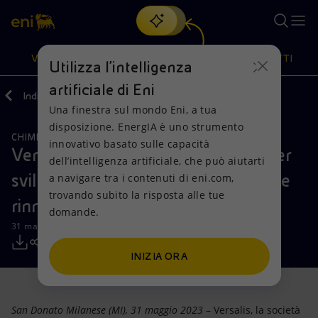
Cerca
VISIONE
AZIONI
PRODOTTI
Utilizza l'intelligenza
artificiale di Eni
Indietro
Media
Comunicati Stampa
Una finestra sul mondo Eni, a tua
Oppure
scopri EnergIA
, la nostra nuova soluzione di intelligenza
disposizione. EnergIA è uno strumento
artificiale.
CHIMICA
ECONOMIA CIRCOLARE
Visione
Azioni
Prodotti
innovativo basato sulle capacità
Versalis e Gruppo Boero insieme per
dell’intelligenza artificiale, che può aiutarti
sviluppare prodotti da materie prime
a navigare tra i contenuti di eni.com,
Mission e valori
Diversificazione energetica
Casa
trovando subito la risposta alle tue
rinnovabili per la nautica
domande.
Persone e Partnership
Tecnologie per la transizione
Imprese
31 maggio 2023 - 11:00 CEST
Net Zero
Collaborazioni per l'innovazione
Mobilità
INIZIA ORA
Modello satellitare
Attività nel mondo
San Donato Milanese (MI), 31 maggio 2023
– Versalis, la società