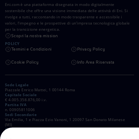
Eni.com è una piattaforma disegnata in modo digitalmente
sostenibile che offre una visione immediata delle attività di Eni. Si
rivolge a tutti, raccontando in modo trasparente e accessibile i
valori, l’impegno e le prospettive di un’impresa tecnologica globale
per la transizione energetica.
Scopri la nostra mission
POLICY
Termini e Condizioni
Privacy Policy
Cookie Policy
Info Area Riservata
Sede Legale
Piazzale Enrico Mattei, 1 00144 Roma
Capitale Sociale
€ 4.005.358.876,00 i.v.
Partita IVA
n. 00905811006
Sedi Secondarie
Via Emilia, 1 e Piazza Ezio Vanoni, 1 20097 San Donato Milanese
(MI)
C. Fiscale e Registro Imprese di Roma
n. 00484960588