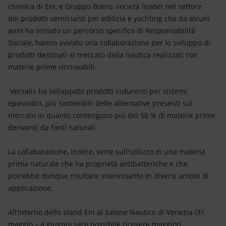
Energia accessibile
chimica di Eni, e Gruppo Boero, società leader nel settore
dei prodotti vernicianti per edilizia e yachting che da alcuni
Innovazione
anni ha iniziato un percorso specifico di Responsabilità
Sociale, hanno avviato una collaborazione per lo sviluppo di
Scenari energetici
prodotti destinati al mercato della nautica realizzati con
materie prime rinnovabili.
Versalis ha sviluppato prodotti indurenti per sistemi
epossidici, più sostenibili delle alternative presenti sul
mercato in quanto contengono più del 50 % di materie prime
derivanti da fonti naturali.
La collaborazione, inoltre, verte sull'utilizzo di una materia
prima naturale che ha proprietà antibatteriche e che
potrebbe dunque risultare interessante in diversi ambiti di
applicazione.
All’interno dello stand Eni al Salone Nautico di Venezia (31
maggio – 4 giugno) sarà possibile ricevere maggiori