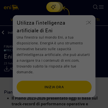
Cerca
VISIONE
AZIONI
PRODOTTI
Utilizza l'intelligenza
artificiale di Eni
Indietro
Media
Comunicati Stampa
Una finestra sul mondo Eni, a tua
Oppure
scopri EnergIA
, la nostra nuova soluzione di intelligenza
disposizione. EnergIA è uno strumento
artificiale.
FINANZA, STRATEGIA E REPORT
Visione
Azioni
Prodotti
innovativo basato sulle capacità
PRICE SENSITIVE
dell’intelligenza artificiale, che può aiutarti
Eni Capital Markets Update
a navigare tra i contenuti di eni.com,
Mission e valori
Diversificazione energetica
Casa
23 febbraio 2023 - 12:45 CET
trovando subito la risposta alle tue
domande.
Persone e Partnership
Tecnologie per la transizione
Imprese
Net Zero
Collaborazioni per l'innovazione
Mobilità
INIZIA ORA
Piano Strategico 2023-2026
Modello satellitare
Attività nel mondo
Il Piano 2023-2026 presentato oggi si basa sul
track-record di performance operative e