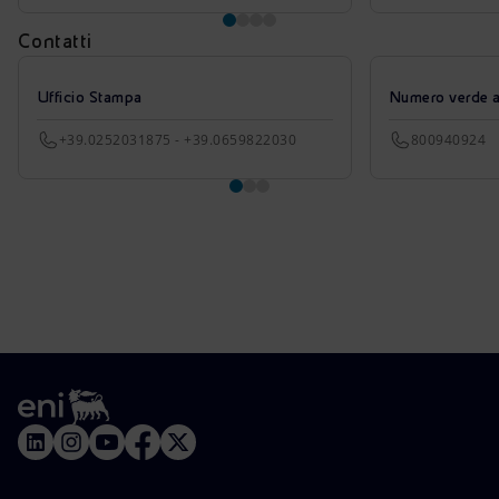
Contatti
Ufficio Stampa
Numero verde azi
+39.0252031875 - +39.0659822030
800940924