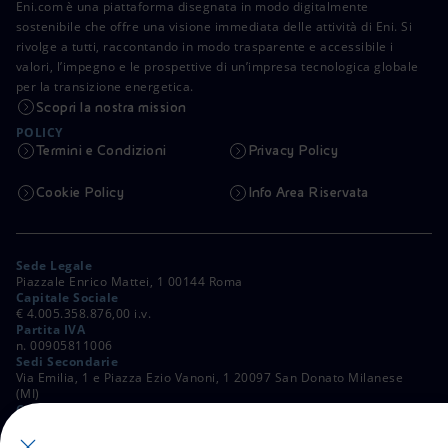
Eni.com è una piattaforma disegnata in modo digitalmente
sostenibile che offre una visione immediata delle attività di Eni. Si
rivolge a tutti, raccontando in modo trasparente e accessibile i
valori, l’impegno e le prospettive di un’impresa tecnologica globale
per la transizione energetica.
Scopri la nostra mission
POLICY
Termini e Condizioni
Privacy Policy
Cookie Policy
Info Area Riservata
Sede Legale
Piazzale Enrico Mattei, 1 00144 Roma
Capitale Sociale
€ 4.005.358.876,00 i.v.
Partita IVA
n. 00905811006
Sedi Secondarie
Via Emilia, 1 e Piazza Ezio Vanoni, 1 20097 San Donato Milanese
(MI)
C. Fiscale e Registro Imprese di Roma
n. 00484960588