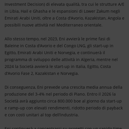
Investment Decision) di elevata qualità, tra cui le strutture A/E
in Libia, Hail e Ghasha e le espansioni di Lower Zakum negli
Emirati Arabi Uniti, oltre a Costa d'Avorio, Kazakistan, Angola e
possibili nuove attività nel Mediterraneo orientale.
Allo stesso tempo, nel 2023, Eni avvierà le prime fasi di
Baleine in Costa d'Avorio e del Congo LNG, gli start-up in
Egitto, Emirati Arabi Uniti e Norvegia, e continuerà il
programma di sviluppo delle attività in Algeria, mentre nel
2024 la Società avvierà le start-up in Italia, Egitto, Costa
d'Avorio Fase 2, Kazakistan e Norvegia.
Di conseguenza, Eni prevede una crescita media annua della
produzione del 3-4% nel periodo di Piano. Entro il 2026 la
Società avrà aggiunto circa 800.000 boe al giorno da start-up
e ramp-up con elevati rendimenti, ridotto periodo di payback
e con costi unitari al top dell’industria.
Eni continuerà a concentrarsi su progetti con un rapido time