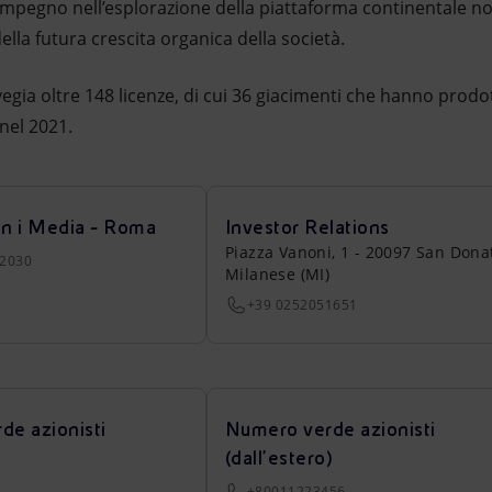
l’impegno nell’esplorazione della piattaforma continentale n
la futura crescita organica della società.
egia oltre 148 licenze, di cui 36 giacimenti che hanno prodott
 nel 2021.
on i Media - Roma
Investor Relations
Piazza Vanoni, 1 - 20097 San Dona
22030
Milanese (MI)
+39 0252051651
de azionisti
Numero verde azionisti
(dall’estero)
+80011223456