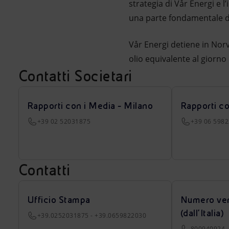
strategia di Vår Energi e 
una parte fondamentale del
Vår Energi detiene in Norv
olio equivalente al giorno
Contatti Societari
Rapporti con i Media - Milano
Rapporti c
+39 02 52031875
+39 06 598
Contatti
Ufficio Stampa
Numero ver
(dall’Italia)
+39.0252031875 - +39.0659822030
800940924