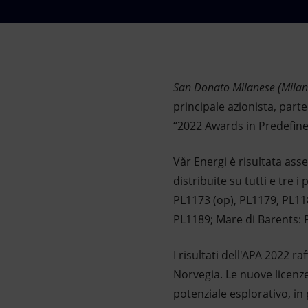
Market Abuse
San Donato Milanese (Milan
principale azionista, part
“2022 Awards in Predefine
Vår Energi è risultata ass
distribuite su tutti e tre 
PL1173 (op), PL1179, PL11
PL1189; Mare di Barents: P
I risultati dell'APA 2022 r
Norvegia. Le nuove licenze 
potenziale esplorativo, in