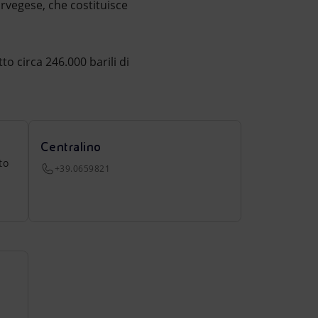
orvegese, che costituisce
o circa 246.000 barili di
Centralino
to
+39.0659821