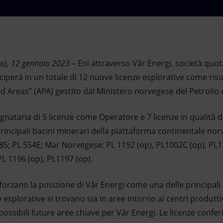
o), 12 gennaio 2023
– Eni attraverso Vår Energi, società quotat
eciperà in un totale di 12 nuove licenze esplorative come ris
d Areas” (APA) gestito dal Ministero norvegese del Petrolio 
egnataria di 5 licenze come Operatore e 7 licenze in qualità d
i principali bacini minerari della piattaforma continentale n
85; PL 554E; Mar Norvegese: PL 1192 (op), PL1002C (op), PL1
L 1196 (op), PL1197 (op).
afforzano la posizione di Vår Energi come una delle principali
esplorative si trovano sia in aree intorno ai centri produttivi
 possibili future aree chiave per Vår Energi. Le licenze confe