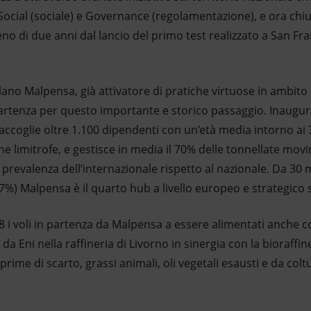
ocial (sociale) e Governance (regolamentazione), e ora chiu
no di due anni dal lancio del primo test realizzato a San Fra
lano Malpensa, già attivatore di pratiche virtuose in ambito d
 partenza per questo importante e storico passaggio. Inaugu
ccoglie oltre 1.100 dipendenti con un’età media intorno ai 
e limitrofe, e gestisce in media il 70% delle tonnellate movim
a prevalenza dell’internazionale rispetto al nazionale. Da 30
87%) Malpensa è il quarto hub a livello europeo e strategico
 i voli in partenza da Malpensa a essere alimentati anche c
da Eni nella raffineria di Livorno in sinergia con la bioraffine
prime di scarto, grassi animali, oli vegetali esausti e da co