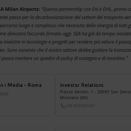
A Milan Airports:
“Questa partnership con Eni e DHL, prima 
tante passo per la decarbonizzazione del settore del trasporto aere
ercorso lungo e complesso che necessita della sinergia di tutti gli
ome dimostra l’accordo firmato oggi. SEA ha già da tempo iniziat
a investire in tecnologie e progetti per rendere più veloce il pass
reo. Sono convinto che il nostro settore debba guidare la transizio
li possa meritare un quadro di policy di sostegno e di incentivo.”
on i Media - Roma
Investor Relations
Piazza Vanoni, 1 - 20097 San Dona
22030
Milanese (MI)
+39 0252051651