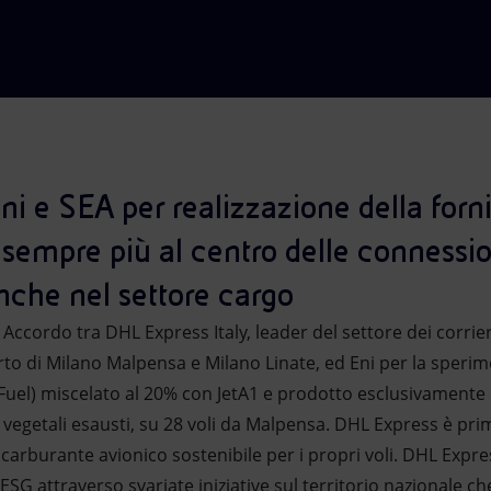
i e SEA per realizzazione della forni
 sempre più al centro delle connessio
nche nel settore cargo
 Accordo tra DHL Express Italy, leader del settore dei corrie
rto di Milano Malpensa e Milano Linate, ed Eni per la sperimen
 Fuel) miscelato al 20% con JetA1 e prodotto esclusivamente
i vegetali esausti, su 28 voli da Malpensa. DHL Express è primo 
e carburante avionico sostenibile per i propri voli. DHL Expre
SG attraverso svariate iniziative sul territorio nazionale che