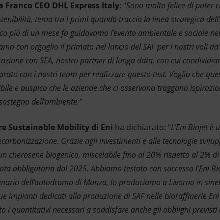
 Franco CEO DHL Express Italy
: “
Sono molto felice di poter 
tenibilità, tema tra i primi quando traccio la linea strategica del
co più di un mese fa guidavamo l’evento ambientale e sociale nel
amo con orgoglio il primato nel lancio del SAF per i nostri voli d
razione con SEA, nostro partner di lunga data, con cui condividiam
rato con i nostri team per realizzare questo test. Voglio che que
bile e auspico che le aziende che ci osservano traggano ispirazio
 sostegno dell’ambiente.”
re Sustainable Mobility di Eni
ha dichiarato: “
L’Eni Biojet è 
ecarbonizzazione. Grazie agli investimenti e alle tecnologie svilu
n cherosene biogenico, miscelabile fino al 20% rispetto al 2% di
ota obbligatoria dal 2025. Abbiamo testato con successo l’Eni Bio
enario dell’autodromo di Monza, lo produciamo a Livorno in sinerg
 impianti dedicati alla produzione di SAF nelle bioraffinerie Eni
i quantitativi necessari a soddisfare anche gli obblighi previst