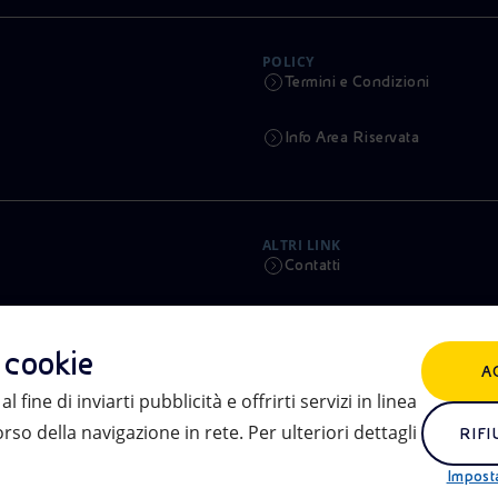
POLICY
Termini e Condizioni
Info Area Riservata
ALTRI LINK
Contatti
Calendario
i cookie
A
Aste e Bandi
l fine di inviarti pubblicità e offrirti servizi in linea
so della navigazione in rete. Per ulteriori dettagli
eniSpace
RIFI
Impost