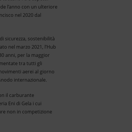
de l’anno con un ulteriore
ncisco nel 2020 dal
i sicurezza, sostenibilità
rato nel marzo 2021, l’Hub
30 anni, per la maggior
entate tra tutti gli
 movimenti aerei al giorno
 snodo internazionale.
on il carburante
ria Eni di Gela i cui
lture non in competizione