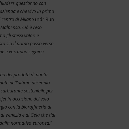
chiudere quest’anno con
l’azienda e che vivo in prima
 centro di Milano
(ndr Run
a Malpensa. Ciò è reso
o gli stessi valori e
sto sia il primo passo verso
ne e vorranno seguirci
uno dei prodotti di punta
ppate nell’ultimo decennio
 carburante sostenibile per
jet in occasione del volo
ia con la bioraffineria di
 di Venezia e di Gela che dal
i dalla normativa europea.
”