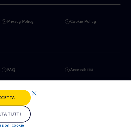
Privacy Policy
Cookie Policy
FAQ
Accessibilità
Newsletter
Intelligenza artificiale
CCETTA
Truffe e Phishing
Whistleblowing
Remit
Alluvioni
UTA TUTTI
azioni cookie