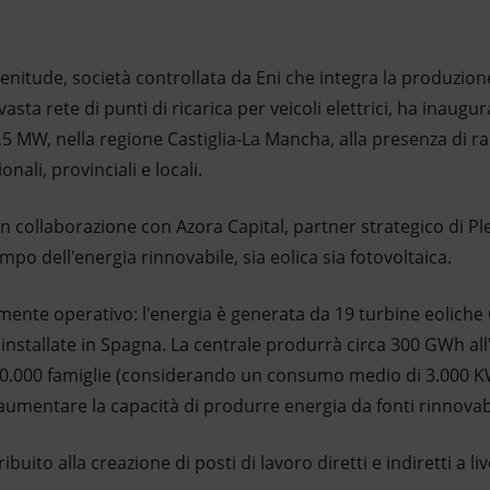
lenitude, società controllata da Eni che integra la produzione
vasta rete di punti di ricarica per veicoli elettrici, ha inaugu
5 MW, nella regione Castiglia-La Mancha, alla presenza di r
ionali, provinciali e locali.
o in collaborazione con Azora Capital, partner strategico di P
mpo dell'energia rinnovabile, sia eolica sia fotovoltaica.
ente operativo: l'energia è generata da 19 turbine eolich
i installate in Spagna. La centrale produrrà circa 300 GWh all
.000 famiglie (considerando un consumo medio di 3.000 KW
aumentare la capacità di produrre energia da fonti rinnovabi
ibuito alla creazione di posti di lavoro diretti e indiretti a liv