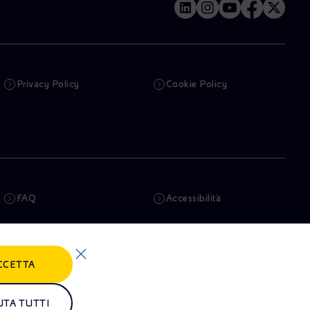
Privacy Policy
Cookie Policy
FAQ
Accessibilità
Newsletter
Intelligenza artificiale
CCETTA
Truffe e Phishing
Whistleblowing
Remit
Alluvioni
UTA TUTTI