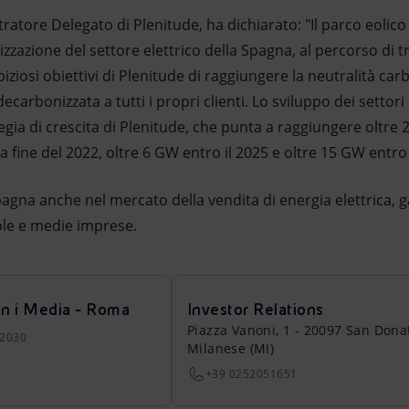
atore Delegato di Plenitude, ha dichiarato: "Il parco eolico
zzazione del settore elettrico della Spagna, al percorso di 
iziosi obiettivi di Plenitude di raggiungere la neutralità carb
decarbonizzata a tutti i propri clienti. Lo sviluppo dei settori
gia di crescita di Plenitude, che punta a raggiungere oltre 2
la fine del 2022, oltre 6 GW entro il 2025 e oltre 15 GW entro 
agna anche nel mercato della vendita di energia elettrica, gas
cole e medie imprese.
on i Media - Roma
Investor Relations
Piazza Vanoni, 1 - 20097 San Dona
22030
Milanese (MI)
+39 0252051651