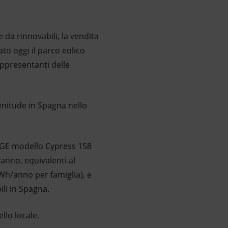
 da rinnovabili, la vendita
rato oggi il parco eolico
appresentanti delle
lenitude in Spagna nello
e GE modello Cypress 158
'anno, equivalenti al
h/anno per famiglia), e
li in Spagna.
ello locale.