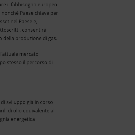
fare il fabbisogno europeo
gas nonché Paese chiave per
asset nel Paese e,
toscritti, consentirà
o della produzione di gas.
ell’attuale mercato
mpo stesso il percorso di
di sviluppo già in corso
ili di olio equivalente al
gnia energetica