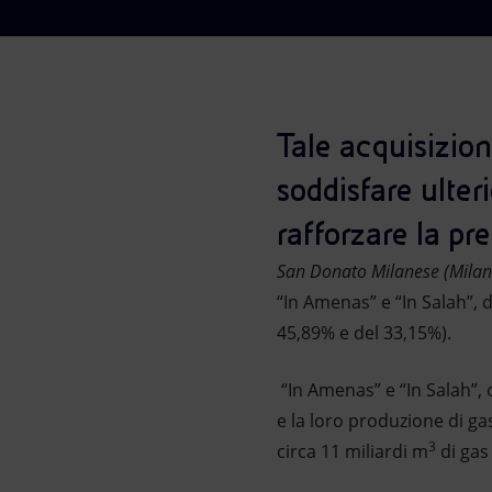
Market Abuse
Tale acquisizion
soddisfare ulter
rafforzare la pr
San Donato Milanese (Milan
“In Amenas” e “In Salah”, 
45,89% e del 33,15%).
“In Amenas” e “In Salah”,
e la loro produzione di gas
3
circa 11 miliardi m
di gas 