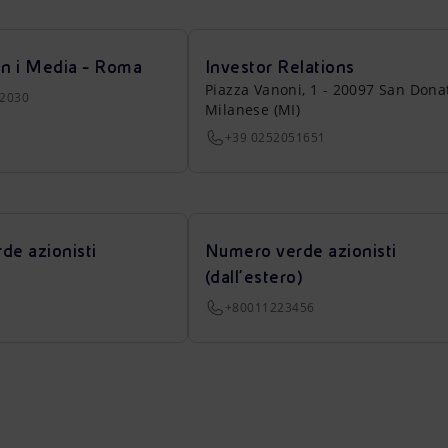
on i Media - Roma
Investor Relations
Piazza Vanoni, 1 - 20097 San Dona
22030
Milanese (MI)
+39 0252051651
de azionisti
Numero verde azionisti
(dall’estero)
+80011223456