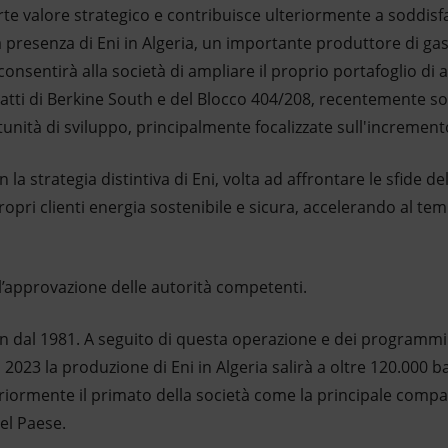
rte valore strategico e contribuisce ulteriormente a soddis
 la presenza di Eni in Algeria, un importante produttore di 
onsentirà alla società di ampliare il proprio portafoglio di 
tti di Berkine South e del Blocco 404/208, recentemente sot
nità di sviluppo, principalmente focalizzate sull'increment
n la strategia distintiva di Eni, volta ad affrontare le sfide d
ropri clienti energia sostenibile e sicura, accelerando al te
l’approvazione delle autorità competenti.
fin dal 1981. A seguito di questa operazione e dei programmi 
 2023 la produzione di Eni in Algeria salirà a oltre 120.000 bar
iormente il primato della società come la principale compa
el Paese.