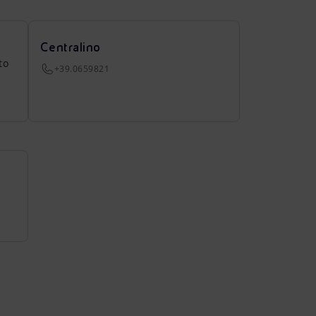
Centralino
to
+39.0659821