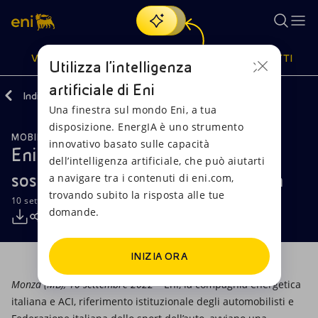
Cerca
VISIONE
AZIONI
PRODOTTI
Utilizza l'intelligenza
artificiale di Eni
Indietro
Media
Comunicati Stampa
Una finestra sul mondo Eni, a tua
Oppure
scopri EnergIA
, la nostra nuova soluzione di intelligenza
disposizione. EnergIA è uno strumento
artificiale.
MOBILITÀ SOSTENIBILE
Visione
Azioni
Prodotti
innovativo basato sulle capacità
Eni e ACI fanno team per mobilità
dell’intelligenza artificiale, che può aiutarti
sostenibile e transizione energetica
a navigare tra i contenuti di eni.com,
Mission e valori
Diversificazione energetica
Casa
trovando subito la risposta alle tue
10 settembre 2022 - 11:45 CEST
domande.
Persone e Partnership
Tecnologie per la transizione
Imprese
Net Zero
Collaborazioni per l'innovazione
Mobilità
INIZIA ORA
Monza (MB), 10 settembre 2022
– Eni, la compagnia energetica
Modello satellitare
Attività nel mondo
italiana e ACI, riferimento istituzionale degli automobilisti e