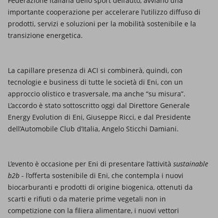
Federazione italiana dello sport dell’auto, avviano una
Energia accessibile
importante cooperazione per accelerare l’utilizzo diffuso di
prodotti, servizi e soluzioni per la mobilità sostenibile e la
Innovazione
transizione energetica.
Scenari energetici
La capillare presenza di ACI si combinerà, quindi, con
tecnologie e business di tutte le società di Eni, con un
approccio olistico e trasversale, ma anche “su misura”.
L’accordo è stato sottoscritto oggi dal Direttore Generale
Energy Evolution di Eni, Giuseppe Ricci, e dal Presidente
dell’Automobile Club d’Italia, Angelo Sticchi Damiani.
L’evento è occasione per Eni di presentare l’attività
sustainable
b2b
- l’offerta sostenibile di Eni, che contempla i nuovi
biocarburanti e prodotti di origine biogenica, ottenuti da
scarti e rifiuti o da materie prime vegetali non in
competizione con la filiera alimentare, i nuovi vettori