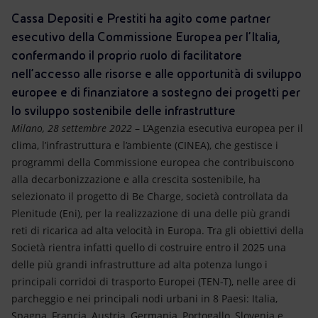
Energia accessibile
Cassa Depositi e Prestiti ha agito come partner
esecutivo della Commissione Europea per l’Italia,
Innovazione
confermando il proprio ruolo di facilitatore
nell’accesso alle risorse e alle opportunità di sviluppo
Scenari energetici
europee e di finanziatore a sostegno dei progetti per
lo sviluppo sostenibile delle infrastrutture
Milano, 28 settembre 2022
– L’Agenzia esecutiva europea per il
clima, l’infrastruttura e l’ambiente (CINEA), che gestisce i
programmi della Commissione europea che contribuiscono
alla decarbonizzazione e alla crescita sostenibile, ha
selezionato il progetto di Be Charge, società controllata da
Plenitude (Eni), per la realizzazione di una delle più grandi
reti di ricarica ad alta velocità in Europa. Tra gli obiettivi della
Società rientra infatti quello di costruire entro il 2025 una
delle più grandi infrastrutture ad alta potenza lungo i
principali corridoi di trasporto Europei (TEN-T), nelle aree di
parcheggio e nei principali nodi urbani in 8 Paesi: Italia,
Spagna, Francia, Austria, Germania, Portogallo, Slovenia e