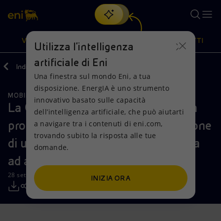
Cerca
VISIONE
AZIONI
PRODOTTI
Utilizza l'intelligenza
artificiale di Eni
Indietro
Media
Comunicati Stampa
Una finestra sul mondo Eni, a tua
Oppure
scopri EnergIA
, la nostra nuova soluzione di intelligenza
disposizione. EnergIA è uno strumento
artificiale.
MOBILITÀ SOSTENIBILE
Visione
Azioni
Prodotti
innovativo basato sulle capacità
La Commissione Europea seleziona
dell’intelligenza artificiale, che può aiutarti
progetto Be Charge per la costruzione
a navigare tra i contenuti di eni.com,
Mission e valori
Diversificazione energetica
Casa
trovando subito la risposta alle tue
di una delle più grandi reti di ricarica
domande.
Persone e Partnership
Tecnologie per la transizione
Imprese
ad alta velocità in Europa
Net Zero
Collaborazioni per l'innovazione
Mobilità
28 settembre 2022 - 11:00 CEST
INIZIA ORA
Modello satellitare
Attività nel mondo