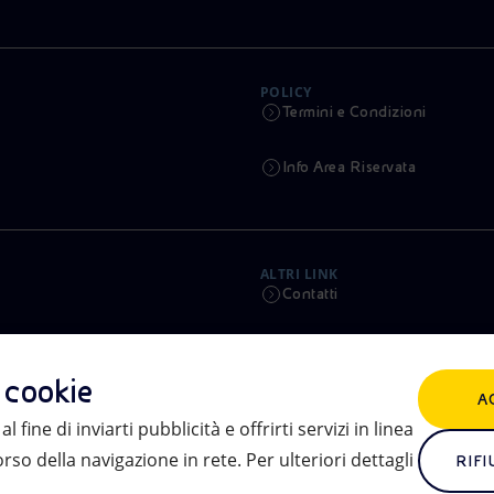
POLICY
Termini e Condizioni
Info Area Riservata
ALTRI LINK
Contatti
Calendario
i cookie
A
Aste e Bandi
l fine di inviarti pubblicità e offrirti servizi in linea
so della navigazione in rete. Per ulteriori dettagli
eniSpace
RIFI