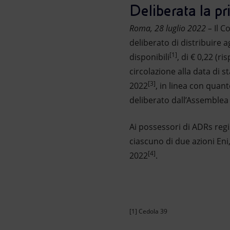
Deliberata la p
Market Abuse
Roma, 28 luglio 2022 –
Il C
deliberato di distribuire a
[1]
disponibili
, di € 0,22 (r
circolazione alla data di 
[3]
2022
, in linea con quan
deliberato dall’Assemblea
Ai possessori di ADRs regi
ciascuno di due azioni Eni,
[4]
2022
.
[1] Cedola 39