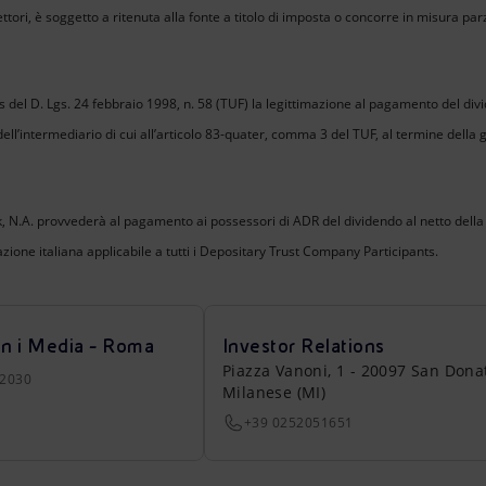
ettori, è soggetto a ritenuta alla fonte a titolo di imposta o concorre in misura pa
ies del D. Lgs. 24 febbraio 1998, n. 58 (TUF) la legittimazione al pagamento del d
dell’intermediario di cui all’articolo 83-quater, comma 3 del TUF, al termine della
, N.A. provvederà al pagamento ai possessori di ADR del dividendo al netto della ri
zione italiana applicabile a tutti i Depositary Trust Company Participants.
on i Media - Roma
Investor Relations
Piazza Vanoni, 1 - 20097 San Dona
22030
Milanese (MI)
+39 0252051651