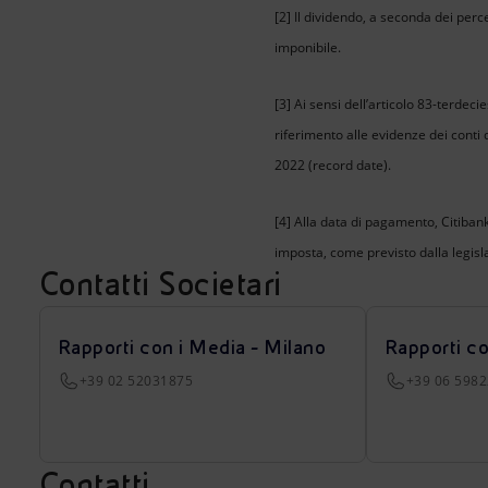
[2] Il dividendo, a seconda dei perc
imponibile.
[3] Ai sensi dell’articolo 83-terdec
riferimento alle evidenze dei conti 
2022 (record date).
[4] Alla data di pagamento, Citibank
imposta, come previsto dalla legisla
Contatti Societari
Rapporti con i Media - Milano
Rapporti c
+39 02 52031875
+39 06 598
Contatti