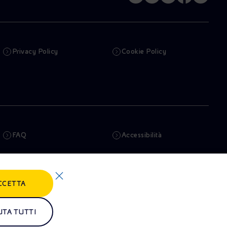
Privacy Policy
Cookie Policy
FAQ
Accessibilità
Newsletter
Intelligenza artificiale
CCETTA
Truffe e Phishing
Whistleblowing
Remit
Alluvioni
UTA TUTTI