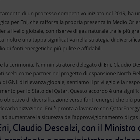
tamento di un processo competitivo iniziato nel 2019, ha un
gica per Eni, che rafforza la propria presenza in Medio Ori
r a livello globale, con riserve di gas naturale tra le più g
inoltre una tappa significativa nella strategia di diversific
o di fonti energetiche più pulite e affidabili.
 la cerimonia, l'amministratore delegato di Eni, Claudio Des
stati scelti come partner nel progetto di espansione North Fi
 di GNL di rilevanza globale, sentiamo il privilegio e la resp
rimento per lo Stato del Qatar. Questo accordo è una signific
o obiettivo di diversificazione verso fonti energetiche più puli
i decarbonizzazione. Eni è pronta a lavorare con QatarEnerg
 ad aumentare la sicurezza dell'approvvigionamento di gas a
Eni, Claudio Descalzi, con il Ministro d