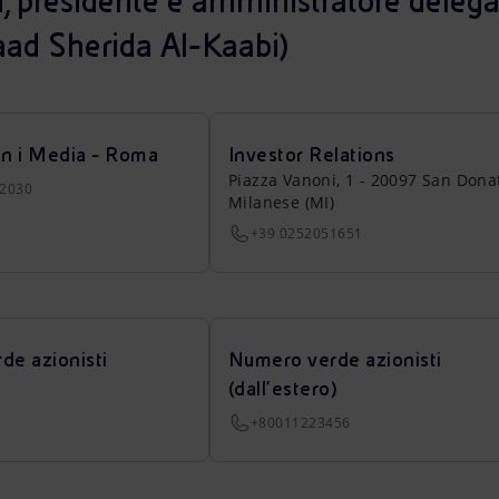
i, presidente e amministratore delega
ad Sherida Al-Kaabi)
on i Media - Roma
Investor Relations
Piazza Vanoni, 1 - 20097 San Dona
22030
Milanese (MI)
+39 0252051651
de azionisti
Numero verde azionisti
(dall’estero)
+80011223456