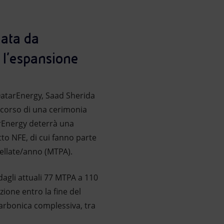
nata da
 l’espansione
 QatarEnergy, Saad Sherida
l corso di una cerimonia
tarEnergy deterrà una
tto NFE, di cui fanno parte
nellate/anno (MTPA).
dagli attuali 77 MTPA a 110
ione entro la fine del
arbonica complessiva, tra