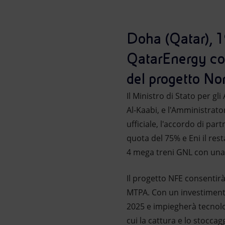
Market Abuse
Doha (Qatar), 1
QatarEnergy com
del progetto Nor
Il Ministro di Stato per g
Al-Kaabi, e l'Amministrato
ufficiale, l'accordo di pa
quota del 75% e Eni il rest
4 mega treni GNL con una 
Il progetto NFE consentirà
MTPA. Con un investimento 
2025 e impiegherà tecnolo
cui la cattura e lo stoccag