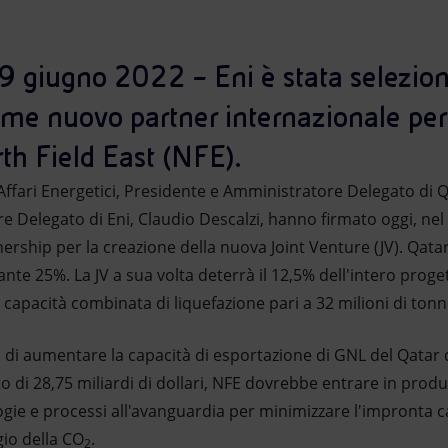
9 giugno 2022 – Eni è stata selezio
e nuovo partner internazionale per
th Field East (NFE).
li Affari Energetici, Presidente e Amministratore Delegato di
re Delegato di Eni, Claudio Descalzi, hanno firmato oggi, ne
rtnership per la creazione della nuova Joint Venture (JV). Qa
ante 25%. La JV a sua volta deterrà il 12,5% dell'intero proge
capacità combinata di liquefazione pari a 32 milioni di ton
 di aumentare la capacità di esportazione di GNL del Qatar 
di 28,75 miliardi di dollari, NFE dovrebbe entrare in produz
gie e processi all'avanguardia per minimizzare l'impronta c
gio della CO
.
2