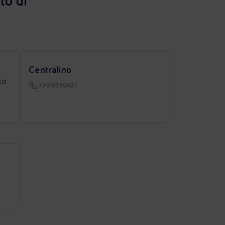
to di
Centralino
to
+39.0659821