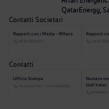
Affari Energetic
QatarEnergy, Sa
Contatti Societari
Rapporti con i Media - Milano
Rapporti c
+39 02 52031875
+39 06 598
Contatti
Ufficio Stampa
Numero ver
(dall’Italia)
+39.0252031875 - +39.0659822030
800940924