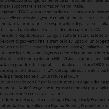
nno sviluppate congiuntamente da Eni e Sonatrach facendo 
k” per supportare le esportazioni verso l’Italia.
o egiziana "EGAS" è stato concordato di valorizzare le riserve 
ità nelle concessioni gestite congiuntamente e attraverso l’
rementare la produzione e le esportazioni di gas verso l'Italia
ta sino ad un livello di 3 miliardi di metri cubi nel 2022.
ifere della Repubblica del Congo è stata firmata una lettera 
l’export di gas verso l’Italia tramite lo sviluppo di un proget
revisto nel 2023 e capacità a regime di oltre 4,5 miliardi di m
lorizzare la produzione di gas eccedente la domanda intern
nalizzata con il fondo azionario HitecVision, la quotazione de
o, la più grande offerta pubblica iniziale del settore Oil&Gas
artecipazione di circa l'11,2% del capitale sociale della part
e, la partecipazione di Eni si riduce al 64,3%.
to un accordo con BP per la costituzione in Angola di una jo
endente, Azule Energy, che integrerà i rispettivi portafogli d
massimizzare la crescita e il valore.
 produzione del progetto di sviluppo Ndungu Early Production
nnettendo il campo alla nave Ngoma Floating Production St