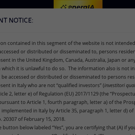
T NOTICE:
VISIONE
AZIONI
PRODOTTI
on contained in this segment of the website is not intended
ccessed or distributed or disseminated to, persons residen
esent in the United Kingdom, Canada, Australia, Japan or an
n which it is unlawful to do so. The information also is not i
mo trimestre 2022
intelligenza artificiale.
 be accessed or distributed or disseminated to persons res
sent in Italy who are not “qualified investors” (
investitori qual
ticle 2, letter e) of Regulation (EU) 2017/1129 (the “Prospect
RISK & CONTROL GOVERNANCE
MASTER ENI
A
S
V
A
M
C
pursuant to Article 1, fourth paragraph, letter a) of the Pro
Nasce G∙row l’alleanza tra imprese e
Scopri i nostri programmi di formazione in
Si
Cr
Of
Ag
Vi
En
ENI FOR 2025
ATTIVITÀ NEL MONDO
ENI FOR 2025
A
P
 implemented in Italy by Article 35, paragraph 1, letter d) 
istituzioni che promuove l’evoluzione e il
Naviga lo speciale: scelte concrete che
Siamo un'azienda globale presente in 62
Naviga lo speciale: scelte concrete che
collaborazione con le Università italiane.
im
L'
fu
pi
so
Il
no
ca
MODELLO SATELLITARE
I
. 20307 of February 15, 2018.
rafforzamento di controllo e gestione dei
integrano impresa e sostenibilità per
La creazione di società specializzate accelera
Paesi dove collaboriamo con le comunità
integrano impresa e sostenibilità per
Mettiamo al centro le persone, per le
az
Az
ac
te
nu
at
Co
st
Ma
ENI, ENILIVE, PLENITUDE
ENI, ENILIVE, PLENITUDE
EVENTO
e button below labeled “Yes”, you are certifying that (A) if yo
Da energie diverse, un’energia unica
rischi aziendali
trasformare la strategia in valore condiviso
i nuovi business e quelli tradizionali
locali in progetti di sviluppo e innovazione
Da energie diverse, un’energia unica
Risultati del secondo trimestre 2026
trasformare la strategia in valore condiviso
competenze del futuro
ca
20
e 
al
in
en
ri
da
en