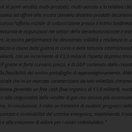
dge that the access to information and documents contain
ork di punti vendita multi-prodotto, multi-servizio e la relativa cli
 website may be illegal in certain jurisdictions, and only cer
iamo ad offrire alla nostra clientela distintivi prodotti decarbonizz
 persons may be authorized to access this portion of the web
so l’offerta iniziale di sottoscrizione presso il listino londines
orized to access the information and document contained o
portunità di acquisizioni nei settori della decarbonizzazione e tr
e website or you are not sure that you are permitted to vie
stre, la nostra performance ha dimostrato solidità e resilienza in 
u should leave this portion of the website.
certezza a causa della guerra in corso e delle tensioni internazion
dge that no registration or approval has been obtained and
miliardi, con un incremento di €3,9 miliardi rispetto al primo tri
A. Società Benefit and its affiliates assume no responsibility 
grazie al forte scenario prezzi, e di GGP sostenuto dalla cresci
applicable law and regulation by any person.
la flessibilità del nostro portafoglio di approvvigionamento. Abb
he button below labeled “Yes”, you are confirming that you 
cruciale che in un mercato caratterizzato da tale volatilità, rima
he disclaimer above.
bbiamo generato un free cash flow organico di €1,8 miliardi, non
 so confirm, you must click the button labelled “No” or other
si alla stagionalità delle vendite di gas resi ancora più accentuat
of the website.
e. In conclusione, è stato un trimestre di evidenti progressi nell
sicurezza e sostenibilità del sistema energetico, mantenendo il n
 e alla creazione di valore per i nostri stakeholders.”