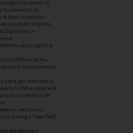
oseguite le attività di
che ha permesso di
di barili di petrolio
ande accumulo scoperto
Led Exploration e
iserve.
l’ambito del progetto di
 2 nell’offshore di Abu
erma con il completamento
a olio e gas associato in
coperta si stima contenere
pianti di trattamento del
rta.
Meleiha, nel deserto
on la strategia “near field”
APA) del Ministero