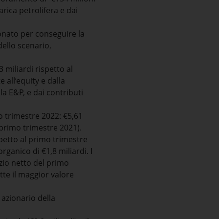
rica petrolifera e dai
ionato per conseguire la
dello scenario,
 miliardi rispetto al
 all’equity e dalla
la E&P, e dai contributi
o trimestre 2022: €5,61
 primo trimestre 2021).
petto al primo trimestre
rganico di €1,8 miliardi. I
izio netto del primo
tte il maggior valore
 azionario della