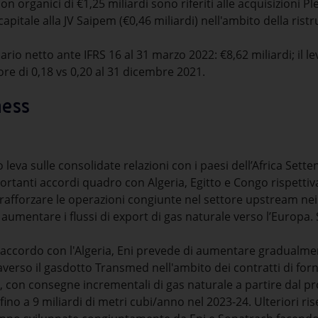
on organici di €1,25 miliardi sono riferiti alle acquisizioni Ple
pitale alla JV Saipem (€0,46 miliardi) nell'ambito della ristr
rio netto ante IFRS 16 al 31 marzo 2022: €8,62 miliardi; il l
ore di 0,18 vs 0,20 al 31 dicembre 2021.
ness
leva sulle consolidate relazioni con i paesi dell’Africa Sette
portanti accordi quadro con Algeria, Egitto e Congo rispettivam
i a rafforzare le operazioni congiunte nel settore upstream nei
i aumentare i flussi di export di gas naturale verso l’Europa.
ll'accordo con l'Algeria, Eni prevede di aumentare gradualmen
traverso il gasdotto Transmed nell'ambito dei contratti di for
 con consegne incrementali di gas naturale a partire dal 
no a 9 miliardi di metri cubi/anno nel 2023-24. Ulteriori ris