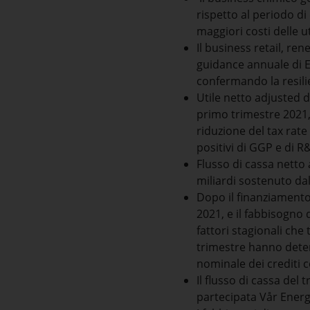
rispetto al periodo di
maggiori costi delle ut
Il business retail, re
guidance annuale di EB
confermando la resili
Utile netto adjusted d
primo trimestre 2021, 
riduzione del tax rate
positivi di GGP e di R&
Flusso di cassa netto 
miliardi sostenuto da
Dopo il finanziamento
2021, e il fabbisogno 
fattori stagionali che
trimestre hanno deter
nominale dei crediti 
Il flusso di cassa del
partecipata Vår Energi