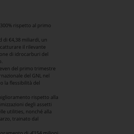
l 300% rispetto al primo
 di €4,38 miliardi, un
atturare il rilevante
one di idrocarburi del
o.
keven del primo trimestre
ternazionale del GNL nel
la flessibilità del
miglioramento rispetto alla
mizzazioni degli assetti
le utilities, nonché alla
arzo, trainato dal
ioramento di -€154 milioni