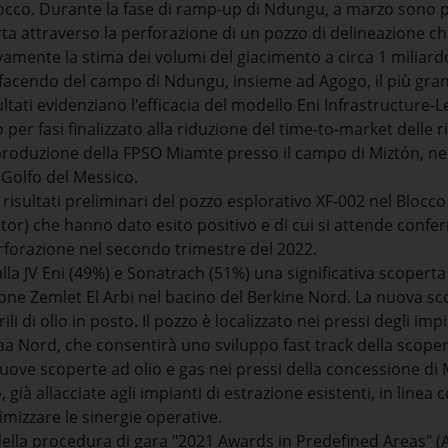
locco. Durante la fase di ramp-up di Ndungu, a marzo sono pr
rta attraverso la perforazione di un pozzo di delineazione 
amente la stima dei volumi del giacimento a circa 1 miliardo 
, facendo del campo di Ndungu, insieme ad Agogo, il più gr
sultati evidenziano l'efficacia del modello Eni Infrastructure-
 per fasi finalizzato alla riduzione del time-to-market delle r
 produzione della FPSO Miamte presso il campo di Miztón, nel
l Golfo del Messico.
i risultati preliminari del pozzo esplorativo XF-002 nel Blocco
tor) che hanno dato esito positivo e di cui si attende conf
erforazione nel secondo trimestre del 2022.
lla JV Eni (49%) e Sonatrach (51%) una significativa scoperta 
ione Zemlet El Arbi nel bacino del Berkine Nord. La nuova s
rili di olio in posto. Il pozzo è localizzato nei pressi degli im
aa Nord, che consentirà uno sviluppo fast track della scope
nuove scoperte ad olio e gas nei pressi della concessione di 
, già allacciate agli impianti di estrazione esistenti, in linea c
mizzare le sinergie operative.
della procedura di gara "2021 Awards in Predefined Areas" (