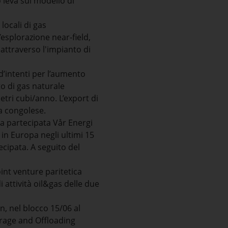
leva sul modello di
locali di gas
esplorazione near-field,
 attraverso l'impianto di
d’intenti per l’aumento
to di gas naturale
etri cubi/anno. L’export di
a congolese.
lla partecipata Vår Energi
 in Europa negli ultimi 15
ecipata. A seguito del
int venture paritetica
i attività oil&gas delle due
, nel blocco 15/06 al
orage and Offloading