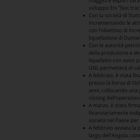
maggiore export sara
sviluppo Eni “fast trac
Con la società di Stat
incrementando le attiv
con l'obiettivo di inc
liquefazione di Damiet
Con le autorità petrol
della produzione e del
liquefatto con avvio p
GNL permetterà di va
A febbraio, è stata fi
presso la borsa di Osl
anni, collocando una p
closing dell'operazion
A marzo, è stato firma
finanziariamente indip
società nel Paese per 
A febbraio avviata la
largo dell'Angola, co