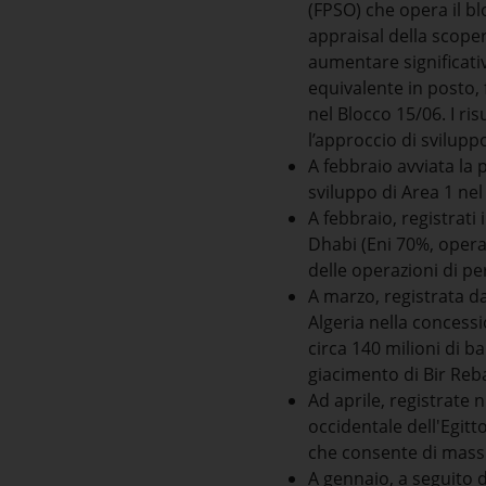
(FPSO) che opera il b
appraisal della scope
aumentare significativ
equivalente in posto
nel Blocco 15/06. I ri
l’approccio di sviluppo
A febbraio avviata la
sviluppo di Area 1 ne
A febbraio, registrati 
Dhabi (Eni 70%, opera
delle operazioni di p
A marzo, registrata da
Algeria nella concess
circa 140 milioni di ba
giacimento di Bir Reb
Ad aprile, registrate 
occidentale dell'Egitto
che consente di massi
A gennaio, a seguito 