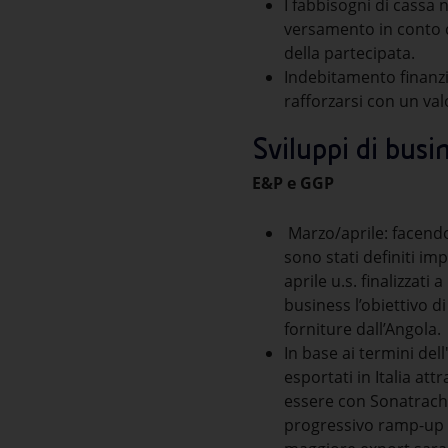
I fabbisogni di cassa n
versamento in conto ca
della partecipata.
Indebitamento finanzia
rafforzarsi con un val
Sviluppi di busi
E&P e GGP
Marzo/aprile: facendo 
sono stati definiti im
aprile u.s. finalizzat
business l’obiettivo d
forniture dall’Angola.
In base ai termini de
esportati in Italia at
essere con Sonatrach,
progressivo ramp-up fi