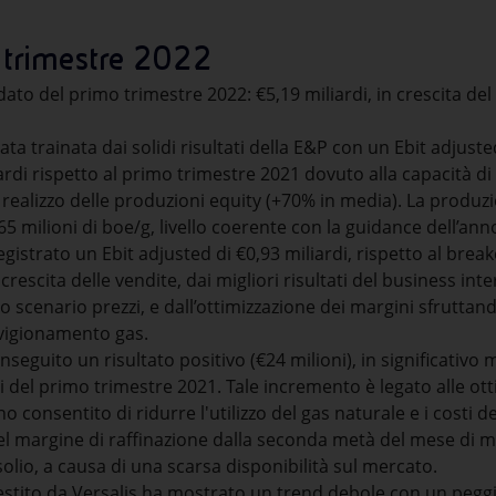
 trimestre 2022
ato del primo trimestre 2022: €5,19 miliardi, in crescita de
ta trainata dai solidi risultati della E&P con un Ebit adjusted
rdi rispetto al primo trimestre 2021 dovuto alla capacità di c
realizzo delle produzioni equity (+70% in media). La produzi
,65 milioni di boe/g, livello coerente con la guidance dell’ann
gistrato un Ebit adjusted di €0,93 miliardi, rispetto al brea
crescita delle vendite, dai migliori risultati del business in
 scenario prezzi, e dall’ottimizzazione dei margini sfruttando 
vvigionamento gas.
seguito un risultato positivo (€24 milioni), in significativo 
i del primo trimestre 2021. Tale incremento è legato alle otti
o consentito di ridurre l'utilizzo del gas naturale e i costi del
del margine di raffinazione dalla seconda metà del mese di m
olio, a causa di una scarsa disponibilità sul mercato.
estito da Versalis ha mostrato un trend debole con un pegg