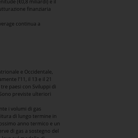
nitude (€0,8 miliardi) e il
utturazione finanziaria
everage continua a
ntrionale e Occidentale,
ente l’11, il 13 e il 21
 tre paesi con Sviluppi di
 Sono previste ulteriori
te i volumi di gas
nitura di lungo termine in
prossimo anno termico e un
erve di gas a sostegno del