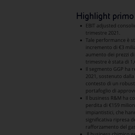
Highlight primo
EBIT adjusted consolid
trimestre 2021.
Tale performance è sta
incremento di €3 milia
aumento dei prezzi di 
trimestre è stata di 1
Il segmento GGP ha re
2021, sostenuto dalla 
contesto di un robusto
portafoglio di appro
Il business R&M ha con
perdita di €159 milion
impiantistici, che hann
significativa ripresa 
rafforzamento del gas
Il business chimico g