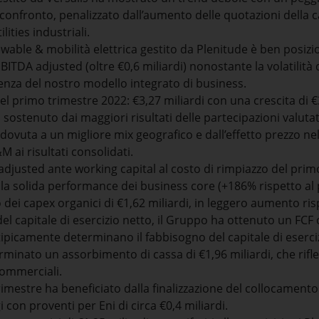
 confronto, penalizzato dall’aumento delle quotazioni della ca
ilities industriali.
newable & mobilità elettrica gestito da Plenitude è ben posiz
ITDA adjusted (oltre €0,6 miliardi) nonostante la volatilità 
enza del nostro modello integrato di business.
el primo trimestre 2022: €3,27 miliardi con una crescita di €3
sostenuto dai maggiori risultati delle partecipazioni valutate
 dovuta a un migliore mix geografico e dall’effetto prezzo nel
M ai risultati consolidati.
adjusted ante working capital al costo di rimpiazzo del prim
lla solida performance dei business core (+186% rispetto al
 dei capex organici di €1,62 miliardi, in leggero aumento ris
del capitale di esercizio netto, il Gruppo ha ottenuto un FCF o
 tipicamente determinano il fabbisogno del capitale di eserc
minato un assorbimento di cassa di €1,96 miliardi, che rifle
commerciali.
 trimestre ha beneficiato dalla finalizzazione del collocamento
 con proventi per Eni di circa €0,4 miliardi.