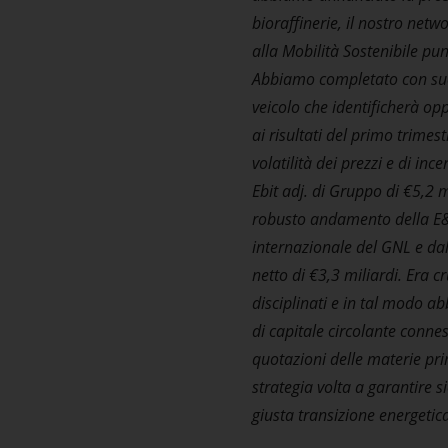
You acknowle
bioraffinerie, il nostro netw
portion of the
alla Mobilità Sostenibile punt
categories of
Abbiamo completato con succes
are not auth
veicolo che identificherà op
portion of th
ai risultati del primo trime
materials, yo
volatilità dei prezzi e di in
You acknowle
Ebit adj. di Gruppo di €5,2 
Plenitude S.p.
robusto andamento della E&P 
violation of 
internazionale del GNL e dal
By clicking t
netto di €3,3 miliardi. Era 
understood t
disciplinati e in tal modo a
If you cannot
di capitale circolante connes
this portion 
quotazioni delle materie prim
strategia volta a garantire 
giusta transizione energetica