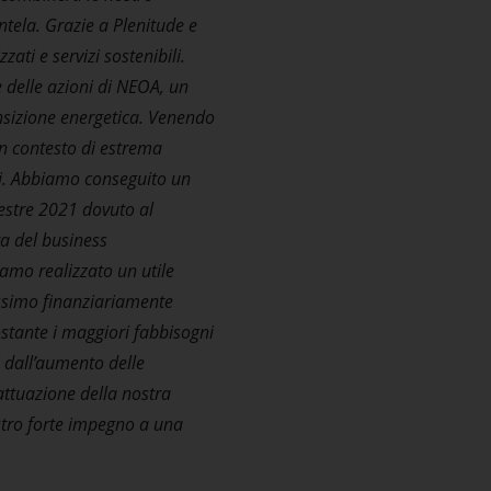
ed on this
entela. Grazie a Plenitude e
tain
ati e servizi sostenibili.
site. If you
e delle azioni di NEOA, un
n this
ansizione energetica. Venendo
w these
un contesto di estrema
ali. Abbiamo conseguito un
 Eni
mestre 2021 dovuto al
if there is a
ta del business
iamo realizzato un utile
have read and
nessimo finanziariamente
ostante i maggiori fabbisogni
wise exit
i dall’aumento delle
’attuazione della nostra
ostro forte impegno a una