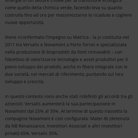
sinergie in un settore chiave per la transizione ecologica
Energia accessibile
come quello della chimica verde, facendo leva su quanto
costruito fino ad ora per massimizzarne le ricadute e cogliere
Innovazione
nuove opportunità.
Scenari energetici
Viene riconfermato l’impegno su Matrìca - la jv costituita nel
2011 tra Versalis e Novamont a Porto Torres e specializzata
nella produzione di bioprodotti da fonti rinnovabili – con
l’obiettivo di valorizzarne tecnologie e asset produttivi per il
pieno sviluppo dei prodotti, anche in filiere integrate con le
due società, nei mercati di riferimento, puntando sul loro
sviluppo e crescita.
In questo contesto sono anche stati ridefiniti gli accordi tra gli
azionisti: Versalis aumenterà la sua partecipazione in
Novamont dal 25% al 35%. Al termine di questo riassetto la
compagine Novamont è così configurata: Mater-Bi (detenuta
da NB Renaissance, Investitori Associati e altri investitori
privati) 65%, Versalis 35%.