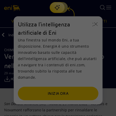
Cerca
VISIONE
AZIONI
PRODOTTI
Utilizza l'intelligenza
artificiale di Eni
Indietro
Media
Comunicati Stampa
Una finestra sul mondo Eni, a tua
Oppure
scopri EnergIA
, la nostra nuova soluzione di intelligenza
disposizione. EnergIA è uno strumento
artificiale.
CHIMICA
Visione
Azioni
Prodotti
innovativo basato sulle capacità
Versalis e Novamont: la partnership
dell’intelligenza artificiale, che può aiutarti
nella chimica verde si rafforza
a navigare tra i contenuti di eni.com,
Mission e valori
Diversificazione energetica
Casa
trovando subito la risposta alle tue
29 marzo 2022 - 12:45 CEST
domande.
Persone e Partnership
Tecnologie per la transizione
Imprese
Net Zero
Collaborazioni per l'innovazione
Mobilità
INIZIA ORA
San Donato Milanese (MI) - Novara, 29 marzo 2022
- Versalis e
Modello satellitare
Attività nel mondo
Novamont rafforzano la partnership per rinsaldare le