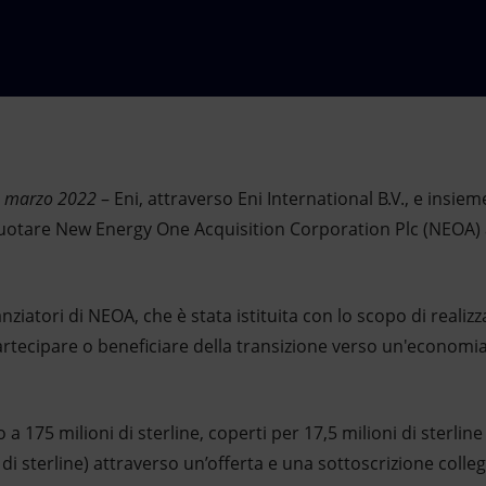
 9 marzo 2022
– Eni, attraverso Eni International B.V., e insie
quotare New Energy One Acquisition Corporation Plc (NEOA)
nziatori di NEOA, che è stata istituita con lo scopo di reali
tecipare o beneficiare della transizione verso un'economia
a 175 milioni di sterline, coperti per 17,5 milioni di sterli
i di sterline) attraverso un’offerta e una sottoscrizione colle