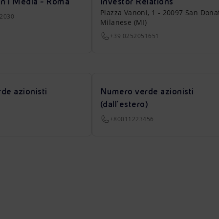
on i Media - Roma
Investor Relations
Piazza Vanoni, 1 - 20097 San Dona
22030
Milanese (MI)
+39 0252051651
de azionisti
Numero verde azionisti
(dall’estero)
+80011223456