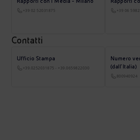
Rapporti con i Media - Milano
Rapporti c
+39 02 52031875
+39 06 598
Contatti
Ufficio Stampa
Numero ver
(dall’Italia)
+39.0252031875 - +39.0659822030
800940924