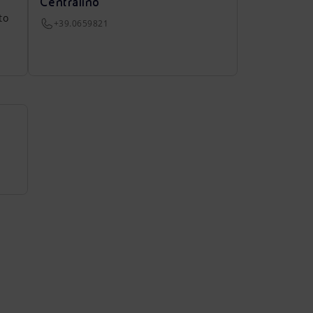
Centralino
to
+39.0659821