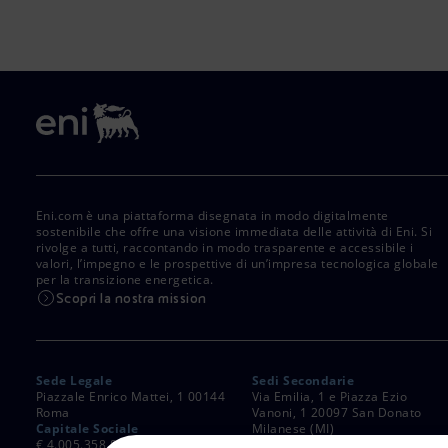
Eni.com è una piattaforma disegnata in modo digitalmente
sostenibile che offre una visione immediata delle attività di Eni. Si
rivolge a tutti, raccontando in modo trasparente e accessibile i
valori, l’impegno e le prospettive di un’impresa tecnologica globale
per la transizione energetica.
Scopri la nostra mission
Sede Legale
Sedi Secondarie
Piazzale Enrico Mattei, 1 00144
Via Emilia, 1 e Piazza Ezio
Roma
Vanoni, 1 20097 San Donato
Capitale Sociale
Milanese (MI)
€ 4.005.358.876,00 i.v.
C. Fiscale e Registro Imprese