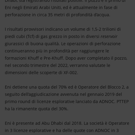
Dhabi, sta registrando risultati positivi. Il pozzo è il primo di
Energia accessibile
Eni negli Emirati Arabi Uniti, ed è attualmente in fase di
perforazione in circa 35 metri di profondità d’acqua.
Innovazione
I risultati provvisori indicano un volume di 1,5-2 trilioni di
Scenari energetici
piedi cubi (Tcf) di gas grezzo in posto in diversi
reservoir
giurassici di buona qualità. Le operazioni di perforazione
continueranno più in profondità per raggiungere le
formazioni Khuff e Pre-Khuff. Dopo aver completato il pozzo,
nel secondo trimestre del 2022, verranno valutate le
dimensioni delle scoperte di XF-002.
Eni detiene una quota del 70% ed è Operatore del Blocco 2, a
seguito dell’aggiudicazione avvenuta nel gennaio 2019 del
primo round di licenze esplorative lanciato da ADNOC. PTTEP
ha la rimanente quota del 30%.
Eni è presente ad Abu Dhabi dal 2018. La società è Operatore
in 3 licenze esplorative e ha delle quote con ADNOC in 3