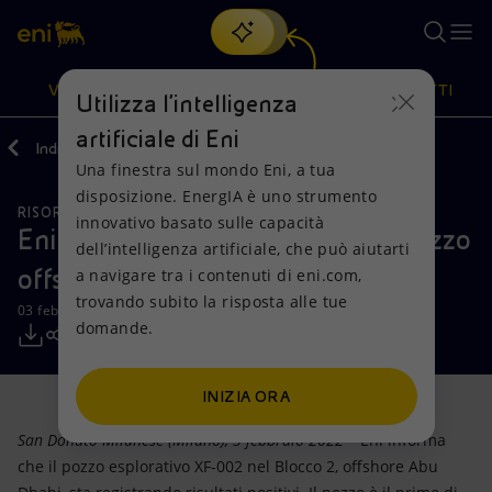
Cerca
VISIONE
AZIONI
PRODOTTI
Utilizza l'intelligenza
artificiale di Eni
Indietro
Media
Comunicati Stampa
Una finestra sul mondo Eni, a tua
Oppure
scopri EnergIA
, la nostra nuova soluzione di intelligenza
disposizione. EnergIA è uno strumento
artificiale.
RISORSE NATURALI
Visione
Azioni
Prodotti
innovativo basato sulle capacità
Eni: risultati positivi per il primo pozzo
dell’intelligenza artificiale, che può aiutarti
offshore di Abu Dhabi
a navigare tra i contenuti di eni.com,
Mission e valori
Diversificazione energetica
Casa
trovando subito la risposta alle tue
03 febbraio 2022 - 09:00 CET
domande.
Persone e Partnership
Tecnologie per la transizione
Imprese
Net Zero
Collaborazioni per l'innovazione
Mobilità
INIZIA ORA
San Donato Milanese (Milano), 3 febbraio 2022
– Eni informa
Modello satellitare
Attività nel mondo
che il pozzo esplorativo XF-002 nel Blocco 2, offshore Abu