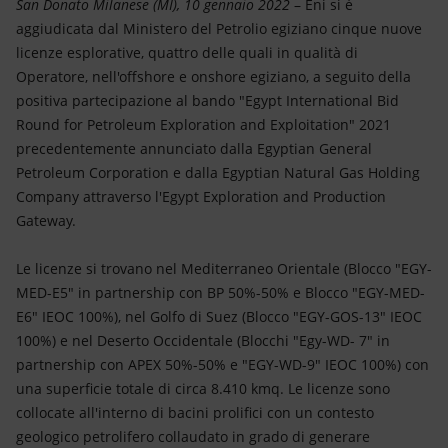
Energia accessibile
San Donato Milanese (MI), 10 gennaio 2022
– Eni si è
aggiudicata dal Ministero del Petrolio egiziano cinque nuove
licenze esplorative, quattro delle quali in qualità di
Innovazione
Operatore, nell'offshore e onshore egiziano, a seguito della
positiva partecipazione al bando "Egypt International Bid
Scenari energetici
Round for Petroleum Exploration and Exploitation" 2021
precedentemente annunciato dalla Egyptian General
Petroleum Corporation e dalla Egyptian Natural Gas Holding
Company attraverso l'Egypt Exploration and Production
Gateway.
Le licenze si trovano nel Mediterraneo Orientale (Blocco "EGY-
MED-E5" in partnership con BP 50%-50% e Blocco "EGY-MED-
E6" IEOC 100%), nel Golfo di Suez (Blocco "EGY-GOS-13" IEOC
100%) e nel Deserto Occidentale (Blocchi "Egy-WD- 7" in
partnership con APEX 50%-50% e "EGY-WD-9" IEOC 100%) con
una superficie totale di circa 8.410 kmq. Le licenze sono
collocate all'interno di bacini prolifici con un contesto
geologico petrolifero collaudato in grado di generare