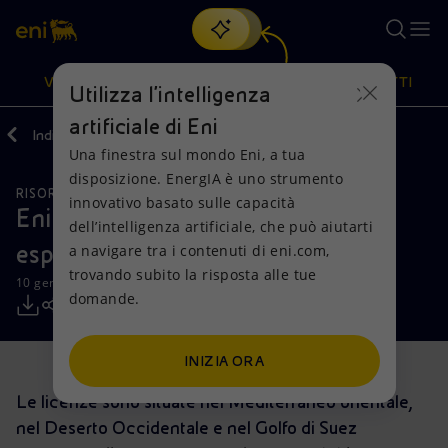
Cerca
VISIONE
AZIONI
PRODOTTI
Utilizza l'intelligenza
artificiale di Eni
Indietro
Media
Comunicati Stampa
Una finestra sul mondo Eni, a tua
Oppure
scopri EnergIA
, la nostra nuova soluzione di intelligenza
disposizione. EnergIA è uno strumento
artificiale.
RISORSE NATURALI
Visione
Azioni
Prodotti
innovativo basato sulle capacità
Eni si aggiudica cinque licenze
dell’intelligenza artificiale, che può aiutarti
esplorative in Egitto
a navigare tra i contenuti di eni.com,
Mission e valori
Diversificazione energetica
Casa
trovando subito la risposta alle tue
10 gennaio 2022 - 12:25 CET
domande.
Persone e Partnership
Tecnologie per la transizione
Imprese
Net Zero
Collaborazioni per l'innovazione
Mobilità
INIZIA ORA
Le licenze sono situate nel Mediterraneo orientale,
Modello satellitare
Attività nel mondo
nel Deserto Occidentale e nel Golfo di Suez