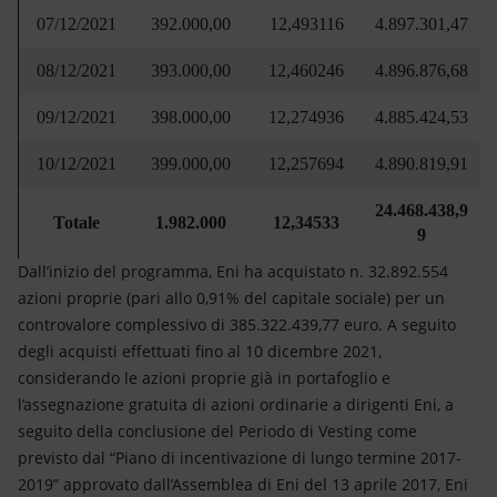
07/12/2021
392.000,00
12,493116
4.897.301,47
08/12/2021
393.000,00
12,460246
4.896.876,68
09/12/2021
398.000,00
12,274936
4.885.424,53
10/12/2021
399.000,00
12,257694
4.890.819,91
24.468.438,9
Totale
1.982.000
12,34533
9
Dall’inizio del programma, Eni ha acquistato n. 32.892.554
azioni proprie (pari allo 0,91% del capitale sociale) per un
controvalore complessivo di 385.322.439,77 euro. A seguito
degli acquisti effettuati fino al 10 dicembre 2021,
considerando le azioni proprie già in portafoglio e
l’assegnazione gratuita di azioni ordinarie a dirigenti Eni, a
seguito della conclusione del Periodo di Vesting come
previsto dal “Piano di incentivazione di lungo termine 2017-
2019” approvato dall’Assemblea di Eni del 13 aprile 2017, Eni