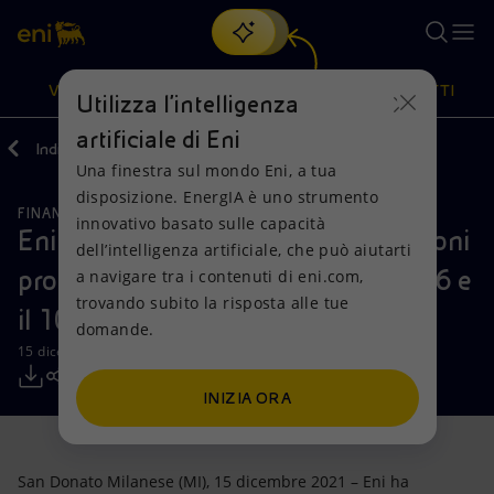
Cerca
VISIONE
AZIONI
PRODOTTI
Utilizza l'intelligenza
artificiale di Eni
Indietro
Media
Comunicati Stampa
2021
12
Una finestra sul mondo Eni, a tua
Oppure
scopri EnergIA
, la nostra nuova soluzione di intelligenza
disposizione. EnergIA è uno strumento
artificiale.
FINANZA, STRATEGIA E REPORT
Visione
Azioni
Prodotti
innovativo basato sulle capacità
Eni: informativa sull’acquisto di azioni
dell’intelligenza artificiale, che può aiutarti
proprie nel periodo compreso tra il 6 e
a navigare tra i contenuti di eni.com,
Mission e valori
Diversificazione energetica
Casa
trovando subito la risposta alle tue
il 10 dicembre 2021
domande.
Persone e Partnership
Tecnologie per la transizione
Imprese
15 dicembre 2021 - 11:42 CET
Net Zero
Collaborazioni per l'innovazione
Mobilità
INIZIA ORA
Modello satellitare
Attività nel mondo
San Donato Milanese (MI), 15 dicembre 2021 – Eni ha