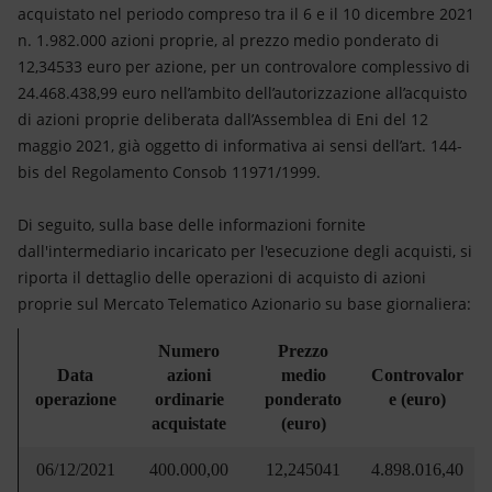
Energia accessibile
acquistato nel periodo compreso tra il 6 e il 10 dicembre 2021
n. 1.982.000 azioni proprie, al prezzo medio ponderato di
Innovazione
12,34533 euro per azione, per un controvalore complessivo di
24.468.438,99 euro nell’ambito dell’autorizzazione all’acquisto
Scenari energetici
di azioni proprie deliberata dall’Assemblea di Eni del 12
maggio 2021, già oggetto di informativa ai sensi dell’art. 144-
bis del Regolamento Consob 11971/1999.
Di seguito, sulla base delle informazioni fornite
dall'intermediario incaricato per l'esecuzione degli acquisti, si
riporta il dettaglio delle operazioni di acquisto di azioni
proprie sul Mercato Telematico Azionario su base giornaliera:
Numero
Prezzo
Data
azioni
medio
Controvalor
operazione
ordinarie
ponderato
e (euro)
acquistate
(euro)
06/12/2021
400.000,00
12,245041
4.898.016,40