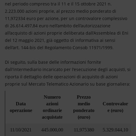
Energia accessibile
nel periodo compreso tra il 11 e il 15 ottobre 2021 n.
2.223.000 azioni proprie, al prezzo medio ponderato di
Innovazione
11,972334 euro per azione, per un controvalore complessivo
di 26.614.497,84 euro nell’ambito dell’autorizzazione
Scenari energetici
all’acquisto di azioni proprie deliberata dall’Assemblea di Eni
del 12 maggio 2021, già oggetto di informativa ai sensi
dell’art. 144-bis del Regolamento Consob 11971/1999.
Di seguito, sulla base delle informazioni fornite
dall'intermediario incaricato per l'esecuzione degli acquisti, si
riporta il dettaglio delle operazioni di acquisto di azioni
proprie sul Mercato Telematico Azionario su base giornaliera:
Numero
Prezzo
Data
azioni
medio
Controvalor
operazione
ordinarie
ponderato
e (euro)
acquistate
(euro)
11/10/2021
445.000,00
11,975380
5.329.044,10