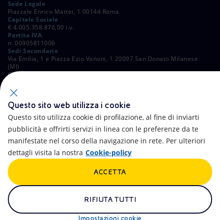
Sede Legale
Piazzale Enrico Mattei, 1 00144 Roma
Capitale Sociale
€ 4.005.358.876,00 i.v.
Partita IVA
n. 00905811006
Sedi Secondarie
Via Emilia, 1 e Piazza Ezio Vanoni, 1 20097 San Donato Milanese
(MI)
C. Fiscale e Registro Imprese di Roma
n. 00484960588
ALTRI LINK
Questo sito web utilizza i cookie
Contatti
FAQ
Questo sito utilizza cookie di profilazione, al fine di inviarti
pubblicità e offrirti servizi in linea con le preferenze da te
Accessibilità
Calendario
manifestate nel corso della navigazione in rete. Per ulteriori
dettagli visita la nostra
Cookie-policy
Newsletter
Intelligenza artificiale
ACCETTA
Aste e Bandi
Truffe e Phishing
Whistleblowing
eniSpace
RIFIUTA TUTTI
Remit
Alluvioni
Impostazioni cookie