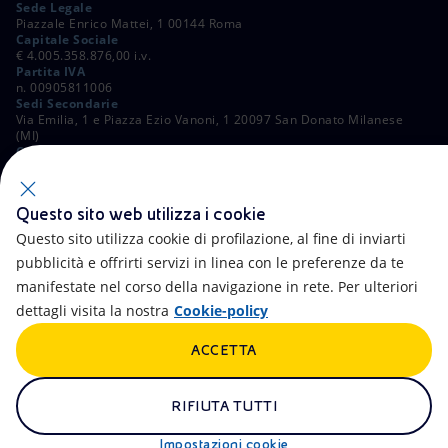
Sede Legale
Piazzale Enrico Mattei, 1 00144 Roma
Capitale Sociale
€ 4.005.358.876,00 i.v.
Partita IVA
n. 00905811006
Sedi Secondarie
Via Emilia, 1 e Piazza Ezio Vanoni, 1 20097 San Donato Milanese
(MI)
C. Fiscale e Registro Imprese di Roma
n. 00484960588
ALTRI LINK
Questo sito web utilizza i cookie
Contatti
FAQ
Questo sito utilizza cookie di profilazione, al fine di inviarti
pubblicità e offrirti servizi in linea con le preferenze da te
Accessibilità
Calendario
manifestate nel corso della navigazione in rete. Per ulteriori
dettagli visita la nostra
Cookie-policy
Newsletter
Intelligenza artificiale
ACCETTA
Aste e Bandi
Truffe e Phishing
Whistleblowing
eniSpace
RIFIUTA TUTTI
Remit
Alluvioni
Impostazioni cookie