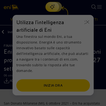
Cerca
VISIONE
AZIONI
PRODOTTI
Utilizza l'intelligenza
artificiale di Eni
Indietro
Media
Comunicati Stampa
2021
10
Una finestra sul mondo Eni, a tua
Oppure
scopri EnergIA
, la nostra nuova soluzione di intelligenza
disposizione. EnergIA è uno strumento
artificiale.
FINANZA, STRATEGIA E REPORT
Visione
Azioni
Prodotti
innovativo basato sulle capacità
Eni: informativa sull’acquisto di azioni
dell’intelligenza artificiale, che può aiutarti
proprie nel periodo compreso tra il 27
a navigare tra i contenuti di eni.com,
Mission e valori
Diversificazione energetica
Casa
trovando subito la risposta alle tue
settembre e il 1 ottobre 2021
domande.
Persone e Partnership
Tecnologie per la transizione
Imprese
06 ottobre 2021 - 11:30 CEST
Net Zero
Collaborazioni per l'innovazione
Mobilità
INIZIA ORA
Modello satellitare
Attività nel mondo
San Donato Milanese (MI), 6 ottobre 2021 – Eni ha acquistato