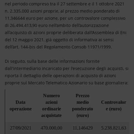
Energia accessibile
nel periodo compreso tra il 27 settembre e il 1 ottobre 2021
n. 2.335.000 azioni proprie, al prezzo medio ponderato di
Innovazione
11,346644 euro per azione, per un controvalore complessivo
di 26.494.413,90 euro nell’ambito dell’autorizzazione
Scenari energetici
all’acquisto di azioni proprie deliberata dall’Assemblea di Eni
del 12 maggio 2021, già oggetto di informativa ai sensi
dell’art. 144-bis del Regolamento Consob 11971/1999.
Di seguito, sulla base delle informazioni fornite
dall'intermediario incaricato per l'esecuzione degli acquisti, si
riporta il dettaglio delle operazioni di acquisto di azioni
proprie sul Mercato Telematico Azionario su base giornaliera:
Numero
Prezzo
Data
azioni
medio
Controvalor
operazione
ordinarie
ponderato
e (euro)
acquistate
(euro)
27/09/2021
470.000,00
11,146429
5.238.821,63