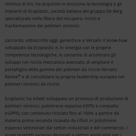
Energia accessibile
chimica di Eni, ha acquisito in esclusiva la tecnologia e gli
impianti di Ecoplastic, società italiana del gruppo De Berg
Innovazione
specializzato nella filiera del recupero, riciclo e
trasformazione dei polimeri stirenici.
Scenari energetici
L’accordo, sottoscritto oggi, garantisce a Versalis il know-how
sviluppato da Ecoplastic e, in sinergia con le proprie
competenze tecnologiche, le consente di accelerare gli
sviluppi nel riciclo meccanico avanzato, di ampliare il
portafoglio della gamma dei polimeri da riciclo Versalis
®
Revive
e di consolidare la propria leadership europea nei
polimeri stirenici da riciclo.
Ecoplastic ha infatti sviluppato un processo di produzione di
polimeri stirenici, polistirene espanso (rEPS) e compatto
(rGPPS), con contenuto riciclato fino al 100% a partire da
materia prima seconda ricavata da rifiuti in polistirene
espanso selezionati dai settori industriali e del commercio. I
nuovi prodotti saranno destinati a settori applicativi per i