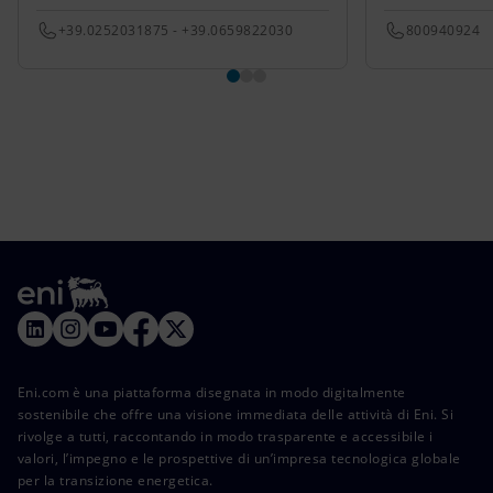
+39.0252031875 - +39.0659822030
800940924
Eni.com è una piattaforma disegnata in modo digitalmente
sostenibile che offre una visione immediata delle attività di Eni. Si
rivolge a tutti, raccontando in modo trasparente e accessibile i
valori, l’impegno e le prospettive di un’impresa tecnologica globale
per la transizione energetica.