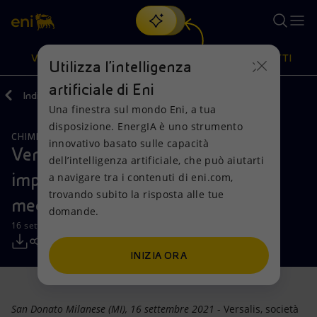
Cerca
VISIONE
AZIONI
PRODOTTI
Utilizza l'intelligenza
artificiale di Eni
Indietro
Media
Comunicati Stampa
2021
09
Una finestra sul mondo Eni, a tua
Oppure
scopri EnergIA
, la nostra nuova soluzione di intelligenza
disposizione. EnergIA è uno strumento
artificiale.
CHIMICA
ECONOMIA CIRCOLARE
Visione
Azioni
Prodotti
innovativo basato sulle capacità
Versalis acquisisce tecnologie e
dell’intelligenza artificiale, che può aiutarti
impianti per il nuovo polo di riciclo
a navigare tra i contenuti di eni.com,
Mission e valori
Diversificazione energetica
Casa
trovando subito la risposta alle tue
meccanico a Porto Marghera
domande.
Persone e Partnership
Tecnologie per la transizione
Imprese
16 settembre 2021 - 13:00 CEST
Net Zero
Collaborazioni per l'innovazione
Mobilità
INIZIA ORA
Modello satellitare
Attività nel mondo
San Donato Milanese (MI), 16 settembre 2021
- Versalis, società