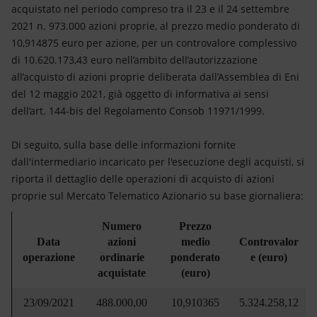
Energia accessibile
acquistato nel periodo compreso tra il 23 e il 24 settembre
2021 n. 973.000 azioni proprie, al prezzo medio ponderato di
Innovazione
10,914875 euro per azione, per un controvalore complessivo
di 10.620.173,43 euro nell’ambito dell’autorizzazione
Scenari energetici
all’acquisto di azioni proprie deliberata dall’Assemblea di Eni
del 12 maggio 2021, già oggetto di informativa ai sensi
dell’art. 144-bis del Regolamento Consob 11971/1999.
Di seguito, sulla base delle informazioni fornite
dall'intermediario incaricato per l'esecuzione degli acquisti, si
riporta il dettaglio delle operazioni di acquisto di azioni
proprie sul Mercato Telematico Azionario su base giornaliera:
Numero
Prezzo
Data
azioni
medio
Controvalor
operazione
ordinarie
ponderato
e (euro)
acquistate
(euro)
23/09/2021
488.000,00
10,910365
5.324.258,12