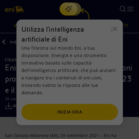
Cerca
VISIONE
AZIONI
PRODOTTI
Utilizza l'intelligenza
artificiale di Eni
Indietro
Media
Comunicati Stampa
2021
09
Una finestra sul mondo Eni, a tua
Oppure
scopri EnergIA
, la nostra nuova soluzione di intelligenza
disposizione. EnergIA è uno strumento
artificiale.
FINANZA, STRATEGIA E REPORT
Visione
Azioni
Prodotti
innovativo basato sulle capacità
Eni: informativa sull’acquisto di azioni
dell’intelligenza artificiale, che può aiutarti
proprie nel periodo compreso tra il 23
a navigare tra i contenuti di eni.com,
Mission e valori
Diversificazione energetica
Casa
trovando subito la risposta alle tue
e il 24 settembre 2021
domande.
Persone e Partnership
Tecnologie per la transizione
Imprese
29 settembre 2021 - 11:30 CEST
Net Zero
Collaborazioni per l'innovazione
Mobilità
INIZIA ORA
Modello satellitare
Attività nel mondo
San Donato Milanese (MI), 29 settembre 2021 – Eni ha