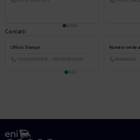
+39 02 52031875
+39 06 5982
Contatti
Ufficio Stampa
Numero verde azi
+39.0252031875 - +39.0659822030
800940924