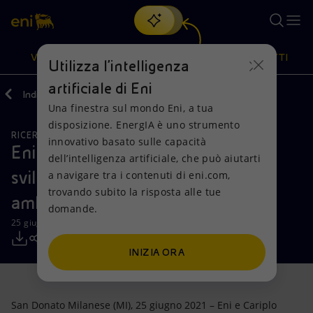
Cerca
VISIONE
AZIONI
PRODOTTI
Utilizza l'intelligenza
artificiale di Eni
Indietro
Media
Comunicati Stampa
2021
Una finestra sul mondo Eni, a tua
Oppure
scopri EnergIA
, la nostra nuova soluzione di intelligenza
disposizione. EnergIA è uno strumento
artificiale.
RICERCA, SVILUPPO E TECNOLOGIA
Visione
Azioni
Prodotti
innovativo basato sulle capacità
Eni seleziona le migliori startup per
dell’intelligenza artificiale, che può aiutarti
sviluppare soluzioni innovative in
a navigare tra i contenuti di eni.com,
Mission e valori
Diversificazione energetica
Casa
trovando subito la risposta alle tue
ambito Safety
domande.
Persone e Partnership
Tecnologie per la transizione
Imprese
25 giugno 2021 - 13:25 CEST
Net Zero
Collaborazioni per l'innovazione
Mobilità
INIZIA ORA
Modello satellitare
Attività nel mondo
San Donato Milanese (MI), 25 giugno 2021 – Eni e Cariplo