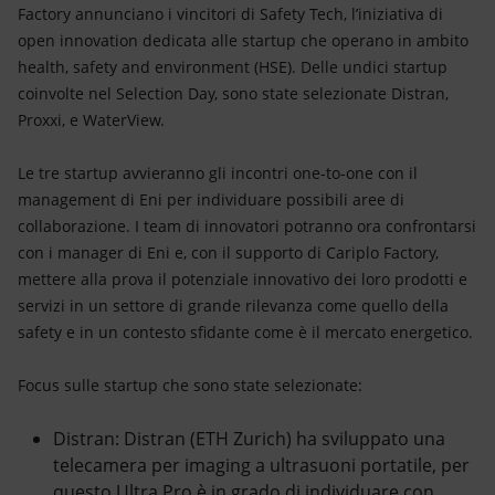
Energia accessibile
Factory annunciano i vincitori di Safety Tech, l’iniziativa di
open innovation dedicata alle startup che operano in ambito
Innovazione
health, safety and environment (HSE). Delle undici startup
coinvolte nel Selection Day, sono state selezionate Distran,
Scenari energetici
Proxxi, e WaterView.
Le tre startup avvieranno gli incontri one-to-one con il
management di Eni per individuare possibili aree di
collaborazione. I team di innovatori potranno ora confrontarsi
con i manager di Eni e, con il supporto di Cariplo Factory,
mettere alla prova il potenziale innovativo dei loro prodotti e
servizi in un settore di grande rilevanza come quello della
safety e in un contesto sfidante come è il mercato energetico.
Focus sulle startup che sono state selezionate:
Distran: Distran (ETH Zurich) ha sviluppato una
telecamera per imaging a ultrasuoni portatile, per
questo Ultra Pro è in grado di individuare con