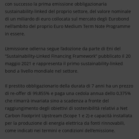
Energia accessibile
con successo la prima emissione obbligazionaria
sustainability-linked del proprio settore, del valore nominale
Innovazione
di un miliardo di euro collocata sul mercato degli Eurobond
nell'ambito del proprio Euro Medium Term Note Programme
Scenari energetici
in essere.
L’emissione odierna segue l’adozione da parte di Eni del
“Sustainability-Linked Financing Framework” pubblicato il 20
maggio 2021 e rappresenta il primo sustainability-linked
bond a livello mondiale nel settore.
Il prestito obbligazionario della durata di 7 anni ha un prezzo
di re-offer di 99,855% e paga una cedola annua dello 0,375%
che rimarrà invariata sino a scadenza a fronte del
raggiungimento degli obiettivi di sostenibilità relativi a Net
Carbon Footprint Upstream (Scope 1 e 2) e capacità installata
per la produzione di energia elettrica da fonti rinnovabili,
come indicati nei termini e condizioni dell’emissione.