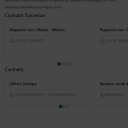
dell'EUWA è stato predisposto in quanto gli investitori al dettaglio non sono
destinatari dell’offerta nel Regno Unito.
Contatti Societari
Rapporti con i Media - Milano
Rapporti con i
+39 02 52031875
+39 06 5982
Contatti
Ufficio Stampa
Numero verde azi
+39.0252031875 - +39.0659822030
800940924