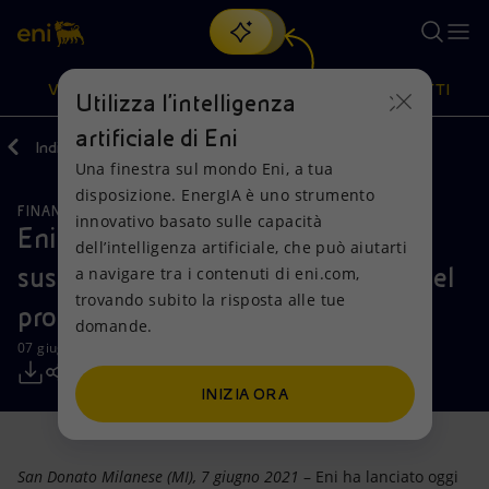
Cerca
VISIONE
AZIONI
PRODOTTI
Utilizza l'intelligenza
artificiale di Eni
Indietro
Media
Comunicati Stampa
2021
Una finestra sul mondo Eni, a tua
Oppure
scopri EnergIA
, la nostra nuova soluzione di intelligenza
disposizione. EnergIA è uno strumento
artificiale.
FINANZA, STRATEGIA E REPORT
Visione
Azioni
Prodotti
innovativo basato sulle capacità
Eni: lanciato con successo il primo
dell’intelligenza artificiale, che può aiutarti
sustainability-linked bond in euro del
a navigare tra i contenuti di eni.com,
Mission e valori
Diversificazione energetica
Casa
trovando subito la risposta alle tue
proprio settore
domande.
Persone e Partnership
Tecnologie per la transizione
Imprese
07 giugno 2021 - 17:40 CEST
Net Zero
Collaborazioni per l'innovazione
Mobilità
INIZIA ORA
Modello satellitare
Attività nel mondo
San Donato Milanese (MI), 7 giugno 2021
– Eni ha lanciato oggi