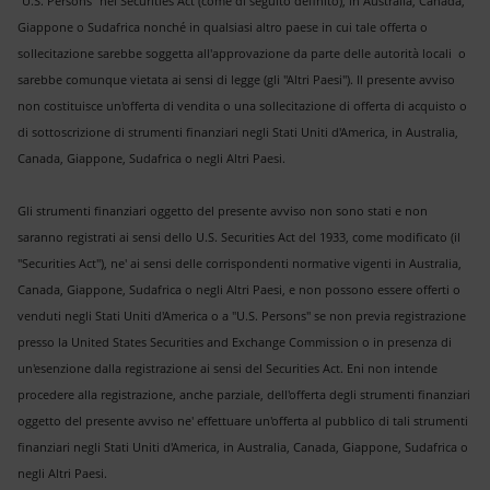
"U.S. Persons" nel Securities Act (come di seguito definito), in Australia, Canada,
Giappone o Sudafrica nonché in qualsiasi altro paese in cui tale offerta o
sollecitazione sarebbe soggetta all'approvazione da parte delle autorità locali o
sarebbe comunque vietata ai sensi di legge (gli "Altri Paesi"). Il presente avviso
non costituisce un'offerta di vendita o una sollecitazione di offerta di acquisto o
di sottoscrizione di strumenti finanziari negli Stati Uniti d'America, in Australia,
Canada, Giappone, Sudafrica o negli Altri Paesi.
Gli strumenti finanziari oggetto del presente avviso non sono stati e non
saranno registrati ai sensi dello U.S. Securities Act del 1933, come modificato (il
"Securities Act"), ne' ai sensi delle corrispondenti normative vigenti in Australia,
Canada, Giappone, Sudafrica o negli Altri Paesi, e non possono essere offerti o
venduti negli Stati Uniti d'America o a "U.S. Persons" se non previa registrazione
presso la United States Securities and Exchange Commission o in presenza di
un'esenzione dalla registrazione ai sensi del Securities Act. Eni non intende
procedere alla registrazione, anche parziale, dell'offerta degli strumenti finanziari
oggetto del presente avviso ne' effettuare un'offerta al pubblico di tali strumenti
finanziari negli Stati Uniti d'America, in Australia, Canada, Giappone, Sudafrica o
negli Altri Paesi.