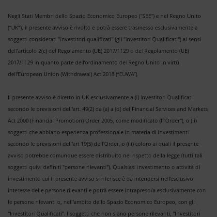
Negli Stati Membri dello Spazio Economico Europeo ("SEE") e nel Regno Unito
(“UK”), il presente avviso è rivolto e potrà essere trasmesso esclusivamente a
soggetti considerati "investitori qualificati" (gli "Investitori Qualificati") ai sensi
dell'articolo 2(e) del Regolamento (UE) 2017/1129 o del Regolamento (UE)
2017/1129 in quanto parte dell’ordinamento del Regno Unito in virtù
dell’European Union (Withdrawal) Act 2018 (“EUWA”).
Il presente avviso è diretto in UK esclusivamente a (i) Investitori Qualificati
secondo le previsioni dell'art. 49(2) da (a) a (d) del Financial Services and Markets
Act 2000 (Financial Promotion) Order 2005, come modificato (l'"Order"), o (ii)
soggetti che abbiano esperienza professionale in materia di investimenti
secondo le previsioni dell'art 19(5) dell'Order, o (iii) coloro ai quali il presente
avviso potrebbe comunque essere distribuito nel rispetto della legge (tutti tali
soggetti quivi definiti "persone rilevanti"). Qualsiasi investimento o attività di
investimento cui il presente avviso si riferisce è da intendersi nell'esclusivo
interesse delle persone rilevanti e potrà essere intrapreso/a esclusivamente con
le persone rilevanti o, nell'ambito dello Spazio Economico Europeo, con gli
"Investitori Qualificati". I soggetti che non siano persone rilevanti, "Investitori