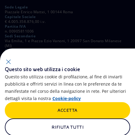
Sede Legale
Piazzale Enrico Mattei, 1 00144 Roma
Capitale Sociale
€ 4.005.358.876,00 i.v.
Partita IVA
n. 00905811006
Sedi Secondarie
Via Emilia, 1 e Piazza Ezio Vanoni, 1 20097 San Donato Milanese
(MI)
C. Fiscale e Registro Imprese di Roma
n. 00484960588
ALTRI LINK
Questo sito web utilizza i cookie
Contatti
FAQ
Questo sito utilizza cookie di profilazione, al fine di inviarti
pubblicità e offrirti servizi in linea con le preferenze da te
Accessibilità
Calendario
manifestate nel corso della navigazione in rete. Per ulteriori
dettagli visita la nostra
Cookie-policy
Newsletter
Intelligenza artificiale
ACCETTA
Aste e Bandi
Truffe e Phishing
Whistleblowing
eniSpace
RIFIUTA TUTTI