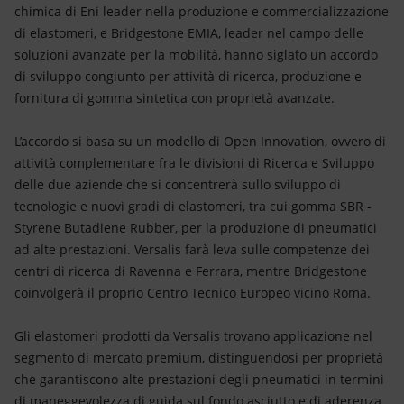
Energia accessibile
chimica di Eni leader nella produzione e commercializzazione
di elastomeri, e Bridgestone EMIA, leader nel campo delle
Innovazione
soluzioni avanzate per la mobilità, hanno siglato un accordo
di sviluppo congiunto per attività di ricerca, produzione e
Scenari energetici
fornitura di gomma sintetica con proprietà avanzate.
L’accordo si basa su un modello di Open Innovation, ovvero di
attività complementare fra le divisioni di Ricerca e Sviluppo
delle due aziende che si concentrerà sullo sviluppo di
tecnologie e nuovi gradi di elastomeri, tra cui gomma SBR -
Styrene Butadiene Rubber, per la produzione di pneumatici
ad alte prestazioni. Versalis farà leva sulle competenze dei
centri di ricerca di Ravenna e Ferrara, mentre Bridgestone
coinvolgerà il proprio Centro Tecnico Europeo vicino Roma.
Gli elastomeri prodotti da Versalis trovano applicazione nel
segmento di mercato premium, distinguendosi per proprietà
che garantiscono alte prestazioni degli pneumatici in termini
di maneggevolezza di guida sul fondo asciutto e di aderenza