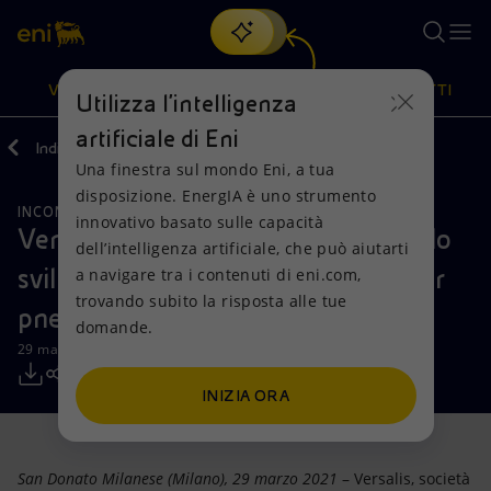
Cerca
VISIONE
AZIONI
PRODOTTI
Utilizza l'intelligenza
artificiale di Eni
Indietro
Media
Comunicati Stampa
2021
03
Una finestra sul mondo Eni, a tua
Oppure
scopri EnergIA
, la nostra nuova soluzione di intelligenza
disposizione. EnergIA è uno strumento
artificiale.
INCONTRI E ACCORDI
Visione
Azioni
Prodotti
innovativo basato sulle capacità
Versalis e Bridgestone insieme per lo
dell’intelligenza artificiale, che può aiutarti
sviluppo di elastomeri innovativi per
a navigare tra i contenuti di eni.com,
Mission e valori
Diversificazione energetica
Casa
trovando subito la risposta alle tue
pneumatici ad alte prestazioni
domande.
Persone e Partnership
Tecnologie per la transizione
Imprese
29 marzo 2021 - 13:20 CEST
Net Zero
Collaborazioni per l'innovazione
Mobilità
INIZIA ORA
Modello satellitare
Attività nel mondo
San Donato Milanese (Milano), 29 marzo 2021
– Versalis, società