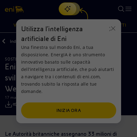
Cerca
VISIONE
AZIONI
PRODOTTI
Utilizza l'intelligenza
artificiale di Eni
Indietro
Media
Comunicati Stampa
2021
03
Una finestra sul mondo Eni, a tua
Oppure
scopri EnergIA
, la nostra nuova soluzione di intelligenza
disposizione. EnergIA è uno strumento
artificiale.
SOSTENIBILITÀ
Visione
Azioni
Prodotti
innovativo basato sulle capacità
Eni: importante passo avanti per lo
dell’intelligenza artificiale, che può aiutarti
sviluppo del progetto HyNet North
a navigare tra i contenuti di eni.com,
Mission e valori
Diversificazione energetica
Casa
trovando subito la risposta alle tue
West in UK
domande.
Persone e Partnership
Tecnologie per la transizione
Imprese
17 marzo 2021 - 09:05 CET
Net Zero
Collaborazioni per l'innovazione
Mobilità
INIZIA ORA
Modello satellitare
Attività nel mondo
Le Autorità britanniche assegnano 33 milioni di