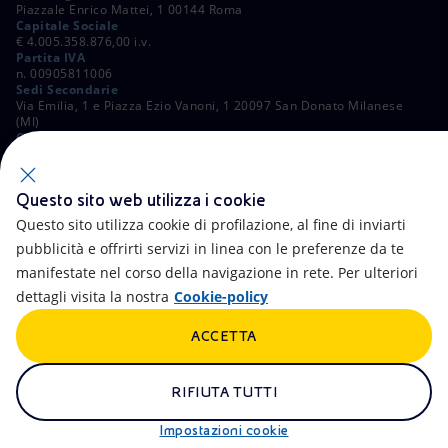
Piazzale Enrico Mattei, 1 00144 Roma
Capitale Sociale
€ 4.005.358.876,00 i.v.
Partita IVA
n. 00905811006
Sedi Secondarie
Via Emilia, 1 e Piazza Ezio Vanoni, 1 20097 San Donato Milanese
(MI)
C. Fiscale e Registro Imprese di Roma
n. 00484960588
ALTRI LINK
Questo sito web utilizza i cookie
Contatti
FAQ
Questo sito utilizza cookie di profilazione, al fine di inviarti
pubblicità e offrirti servizi in linea con le preferenze da te
Accessibilità
Calendario
manifestate nel corso della navigazione in rete. Per ulteriori
dettagli visita la nostra
Cookie-policy
Newsletter
Intelligenza artificiale
ACCETTA
Aste e Bandi
Truffe e Phishing
Whistleblowing
eniSpace
RIFIUTA TUTTI
Remit
Alluvioni
Impostazioni cookie