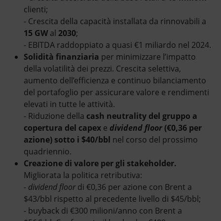
clienti;
- Crescita della capacità installata da rinnovabili a
15 GW
al
2030
;
- EBITDA raddoppiato a quasi €1 miliardo nel 2024.
Solidità finanziaria
per minimizzare l’impatto
della volatilità dei prezzi. Crescita selettiva,
aumento dell’efficienza e continuo bilanciamento
del portafoglio per assicurare valore e rendimenti
elevati in tutte le attività.
- Riduzione della
cash neutrality del gruppo a
copertura del capex
e
dividend
floor
(€0,36 per
azione) sotto i $40/bbl
nel corso del prossimo
quadriennio.
Creazione di valore per gli stakeholder.
Migliorata la politica retributiva:
- dividend
floor
di €0,36 per azione con Brent a
$43/bbl rispetto al precedente livello di $45/bbl;
- buyback di €300 milioni/anno con Brent a