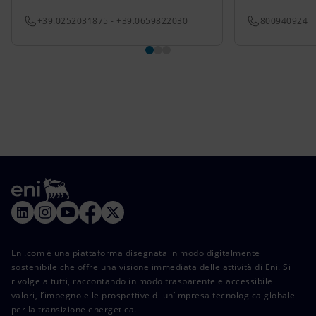
+39.0252031875 - +39.0659822030
800940924
Eni.com è una piattaforma disegnata in modo digitalmente
sostenibile che offre una visione immediata delle attività di Eni. Si
rivolge a tutti, raccontando in modo trasparente e accessibile i
valori, l’impegno e le prospettive di un’impresa tecnologica globale
per la transizione energetica.