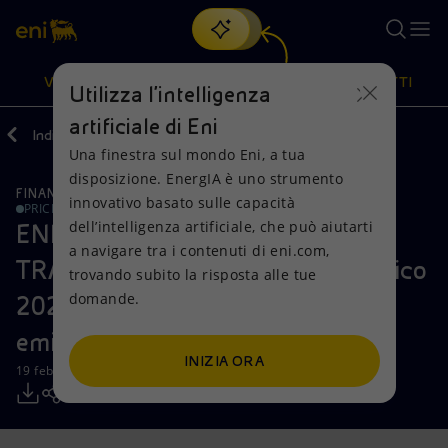
Cerca
VISIONE
AZIONI
PRODOTTI
Utilizza l'intelligenza
artificiale di Eni
Indietro
Media
Comunicati Stampa
2021
02
Una finestra sul mondo Eni, a tua
Oppure
scopri EnergIA
, la nostra nuova soluzione di intelligenza
disposizione. EnergIA è uno strumento
artificiale.
FINANZA, STRATEGIA E REPORT
Visione
Azioni
Prodotti
innovativo basato sulle capacità
PRICE SENSITIVE
SHAREHOLDINGS
TRADING STATEMENTS
dell’intelligenza artificiale, che può aiutarti
ENI ACCELERA LA
a navigare tra i contenuti di eni.com,
Mission e valori
Diversificazione energetica
Casa
TRASFORMAZIONE Piano strategico
trovando subito la risposta alle tue
domande.
2021-2024: verso l’obiettivo zero
Persone e Partnership
Tecnologie per la transizione
Imprese
emissioni
Net Zero
Collaborazioni per l'innovazione
Mobilità
INIZIA ORA
19 febbraio 2021 - 13:45 CET
Modello satellitare
Attività nel mondo