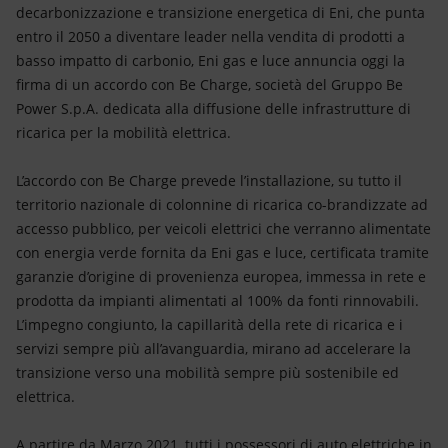
Energia accessibile
decarbonizzazione e transizione energetica di Eni, che punta
entro il 2050 a diventare leader nella vendita di prodotti a
Innovazione
basso impatto di carbonio, Eni gas e luce annuncia oggi la
firma di un accordo con Be Charge, società del Gruppo Be
Scenari energetici
Power S.p.A. dedicata alla diffusione delle infrastrutture di
ricarica per la mobilità elettrica.
L’accordo con Be Charge prevede l’installazione, su tutto il
territorio nazionale di colonnine di ricarica co-brandizzate ad
accesso pubblico, per veicoli elettrici che verranno alimentate
con energia verde fornita da Eni gas e luce, certificata tramite
garanzie d’origine di provenienza europea, immessa in rete e
prodotta da impianti alimentati al 100% da fonti rinnovabili.
L’impegno congiunto, la capillarità della rete di ricarica e i
servizi sempre più all’avanguardia, mirano ad accelerare la
transizione verso una mobilità sempre più sostenibile ed
elettrica.
A partire da Marzo 2021, tutti i possessori di auto elettriche in