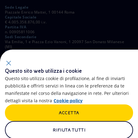
Sede Legale
Piazzale Enrico Mattei, 1 00144 Roma
Capitale Sociale
€ 4.005.358.876,00 i.v.
Partita IVA
n. 00905811006
Sedi Secondarie
Via Emilia, 1 e Piazza Ezio Vanoni, 1 20097 San Donato Milanese
(MI)
C. Fiscale e Registro Imprese di Roma
n. 00484960588
ALTRI LINK
Questo sito web utilizza i cookie
Contatti
FAQ
Questo sito utilizza cookie di profilazione, al fine di inviarti
pubblicità e offrirti servizi in linea con le preferenze da te
Accessibilità
Calendario
manifestate nel corso della navigazione in rete. Per ulteriori
dettagli visita la nostra
Cookie-policy
Newsletter
Intelligenza artificiale
ACCETTA
Aste e Bandi
Truffe e Phishing
Whistleblowing
eniSpace
RIFIUTA TUTTI