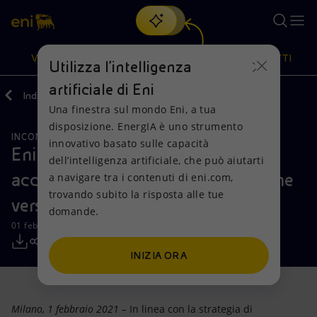
Cerca
VISIONE
AZIONI
PRODOTTI
Utilizza l'intelligenza
artificiale di Eni
Indietro
Media
Comunicati Stampa
2021
02
Una finestra sul mondo Eni, a tua
Oppure
scopri EnergIA
, la nostra nuova soluzione di intelligenza
disposizione. EnergIA è uno strumento
artificiale.
INCONTRI E ACCORDI
Visione
Azioni
Prodotti
innovativo basato sulle capacità
Eni gas e luce e Be Charge firmano
dell’intelligenza artificiale, che può aiutarti
accordo per accelerare la transizione
a navigare tra i contenuti di eni.com,
Mission e valori
Diversificazione energetica
Casa
trovando subito la risposta alle tue
verso la mobilità elettrica
domande.
Persone e Partnership
Tecnologie per la transizione
Imprese
01 febbraio 2021 - 11:00 CET
Net Zero
Collaborazioni per l'innovazione
Mobilità
INIZIA ORA
Modello satellitare
Attività nel mondo
Milano, 1 febbraio 2021 –
In linea con la strategia di