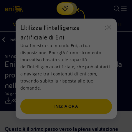
Cerca
VISIONE
AZIONI
PRODOTTI
Utilizza l'intelligenza
artificiale di Eni
Indietro
Media
Comunicati Stampa
2021
01
Una finestra sul mondo Eni, a tua
Oppure
scopri EnergIA
, la nostra nuova soluzione di intelligenza
disposizione. EnergIA è uno strumento
artificiale.
RISORSE NATURALI
Visione
Azioni
Prodotti
innovativo basato sulle capacità
Eni e SNOC annunciano l’inizio della
dell’intelligenza artificiale, che può aiutarti
produzione dal campo di Mahani
a navigare tra i contenuti di eni.com,
Mission e valori
Diversificazione energetica
Casa
trovando subito la risposta alle tue
nell’Emirato di Sharjah (UAE)
domande.
Persone e Partnership
Tecnologie per la transizione
Imprese
04 gennaio 2021 - 09:10 CET
Net Zero
Collaborazioni per l'innovazione
Mobilità
INIZIA ORA
Modello satellitare
Attività nel mondo
Questo è il primo passo verso la piena valutazione