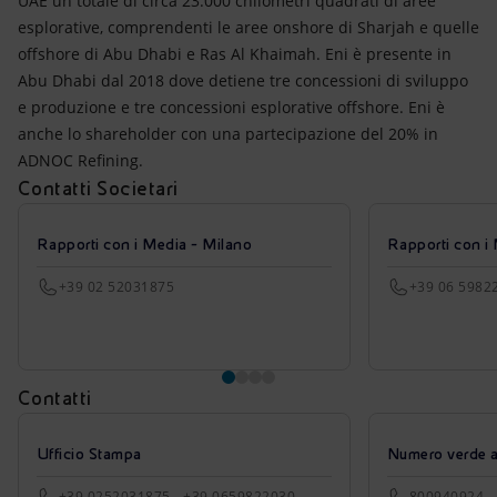
UAE un totale di circa 23.000 chilometri quadrati di aree
esplorative, comprendenti le aree onshore di Sharjah e quelle
offshore di Abu Dhabi e Ras Al Khaimah. Eni è presente in
Abu Dhabi dal 2018 dove detiene tre concessioni di sviluppo
e produzione e tre concessioni esplorative offshore. Eni è
anche lo shareholder con una partecipazione del 20% in
ADNOC Refining.
Contatti Societari
Rapporti con i Media - Milano
Rapporti con i
+39 02 52031875
+39 06 5982
Contatti
Ufficio Stampa
Numero verde azi
+39.0252031875 - +39.0659822030
800940924