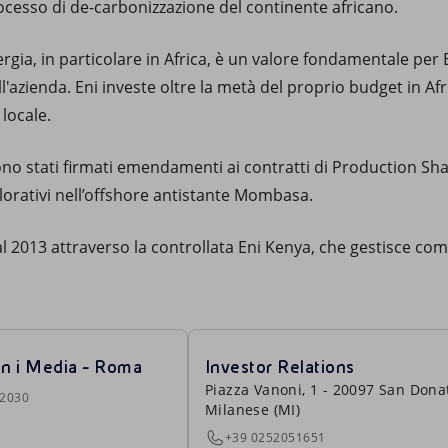
ocesso di de-carbonizzazione del continente africano.
ergia, in particolare in Africa, è un valore fondamentale per 
ell'azienda. Eni investe oltre la metà del proprio budget in A
locale.
no stati firmati emendamenti ai contratti di Production Shar
plorativi nell’offshore antistante Mombasa.
l 2013 attraverso la controllata Eni Kenya, che gestisce co
on i Media - Roma
Investor Relations
Piazza Vanoni, 1 - 20097 San Dona
22030
Milanese (MI)
+39 0252051651