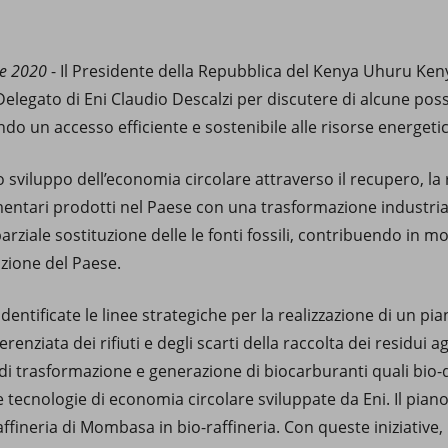
re 2020
- Il Presidente della Repubblica del Kenya Uhuru Ken
elegato di Eni Claudio Descalzi per discutere di alcune possib
do un accesso efficiente e sostenibile alle risorse energetic
lo sviluppo dell’economia circolare attraverso il recupero, la r
imentari prodotti nel Paese con una trasformazione industriale
arziale sostituzione delle le fonti fossili, contribuendo in 
zione del Paese.
identificate le linee strategiche per la realizzazione di un pi
erenziata dei rifiuti e degli scarti della raccolta dei residui 
di trasformazione e generazione di biocarburanti quali bio-di
e tecnologie di economia circolare sviluppate da Eni. Il pian
affineria di Mombasa in bio-raffineria. Con queste iniziative