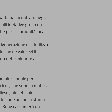
yatta ha incontrato oggi a
ili iniziative green da
he per le comunità locali.
igenerazione e il riutilizzo
 che ne valorizzi il
modo determinante al
ano pluriennale per
agricoli, che sono la materia
esel, bio-jet e bio-
o include anche lo studio
, il Kenya assumerà un