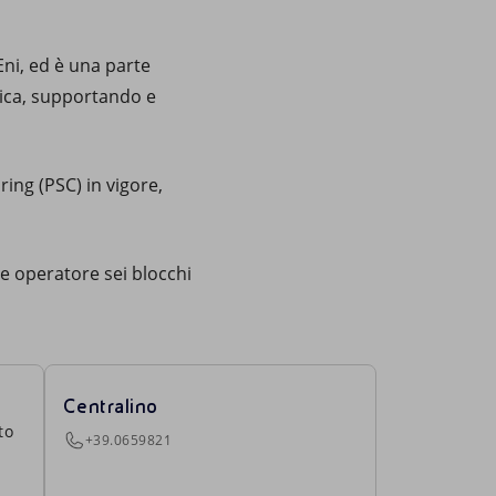
Eni, ed è una parte
frica, supportando e
ing (PSC) in vigore,
me operatore sei blocchi
Centralino
to
+39.0659821