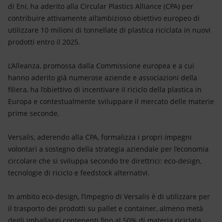
Energia accessibile
di Eni, ha aderito alla Circular Plastics Alliance (CPA) per
contribuire attivamente all’ambizioso obiettivo europeo di
Innovazione
utilizzare 10 milioni di tonnellate di plastica riciclata in nuovi
prodotti entro il 2025.
Scenari energetici
L’Alleanza, promossa dalla Commissione europea e a cui
hanno aderito già numerose aziende e associazioni della
filiera, ha l’obiettivo di incentivare il riciclo della plastica in
Europa e contestualmente sviluppare il mercato delle materie
prime seconde.
Versalis, aderendo alla CPA, formalizza i propri impegni
volontari a sostegno della strategia aziendale per l’economia
circolare che si sviluppa secondo tre direttrici: eco-design,
tecnologie di riciclo e feedstock alternativi.
In ambito eco-design, l’impegno di Versalis è di utilizzare per
il trasporto dei prodotti su pallet e container, almeno metà
degli imballaggi contenenti fino al 50% di materia riciclata.