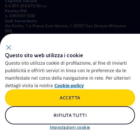
Capitale Sociale
€ 4.005.358.876,00 i.v.
Partita IVA
n. 00905811006
Sedi Secondarie
Via Emilia, 1 e Piazza Ezio Vanoni, 1 20097 San Donato Milanese
(MI)
C. Fiscale e Registro Imprese di Roma
n. 00484960588
ALTRI LINK
Questo sito web utilizza i cookie
Contatti
FAQ
Questo sito utilizza cookie di profilazione, al fine di inviarti
pubblicità e offrirti servizi in linea con le preferenze da te
Accessibilità
Calendario
manifestate nel corso della navigazione in rete. Per ulteriori
dettagli visita la nostra
Cookie-policy
Newsletter
Intelligenza artificiale
ACCETTA
Aste e Bandi
Truffe e Phishing
Whistleblowing
eniSpace
RIFIUTA TUTTI
Remit
Alluvioni
Impostazioni cookie