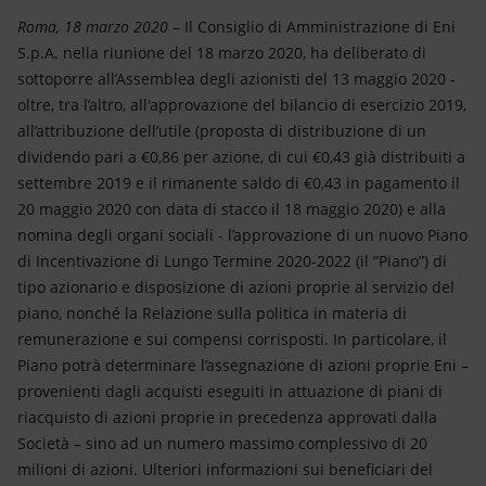
Energia accessibile
Roma, 18 marzo 2020
– Il Consiglio di Amministrazione di Eni
S.p.A. nella riunione del 18 marzo 2020, ha deliberato di
Innovazione
sottoporre all’Assemblea degli azionisti del 13 maggio 2020 -
oltre, tra l’altro, all'approvazione del bilancio di esercizio 2019,
Scenari energetici
all’attribuzione dell’utile (proposta di distribuzione di un
dividendo pari a €0,86 per azione, di cui €0,43 già distribuiti a
settembre 2019 e il rimanente saldo di €0,43 in pagamento il
20 maggio 2020 con data di stacco il 18 maggio 2020) e alla
nomina degli organi sociali - l’approvazione di un nuovo Piano
di Incentivazione di Lungo Termine 2020-2022 (il “Piano”) di
tipo azionario e disposizione di azioni proprie al servizio del
piano, nonché la Relazione sulla politica in materia di
remunerazione e sui compensi corrisposti. In particolare, il
Piano potrà determinare l’assegnazione di azioni proprie Eni –
provenienti dagli acquisti eseguiti in attuazione di piani di
riacquisto di azioni proprie in precedenza approvati dalla
Società – sino ad un numero massimo complessivo di 20
milioni di azioni. Ulteriori informazioni sui beneficiari del