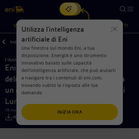
Cerca
VISIONE
AZIONI
PRODOTTI
Utilizza l'intelligenza
artificiale di Eni
Indietro
Media
Comunicati Stampa
03
Una finestra sul mondo Eni, a tua
Oppure
scopri EnergIA
, la nostra nuova soluzione di intelligenza
disposizione. EnergIA è uno strumento
artificiale.
FINANZA, STRATEGIA E REPORT
Visione
Azioni
Prodotti
innovativo basato sulle capacità
Eni: il Consiglio di Amministrazione
dell’intelligenza artificiale, che può aiutarti
delibera di sottoporre all’Assemblea
a navigare tra i contenuti di eni.com,
Mission e valori
Diversificazione energetica
Casa
trovando subito la risposta alle tue
un nuovo Piano di Incentivazione di
domande.
Persone e Partnership
Tecnologie per la transizione
Imprese
Lungo Termine 2020-2022
Net Zero
Collaborazioni per l'innovazione
Mobilità
18 marzo 2020 - 18:55 CET
INIZIA ORA
Modello satellitare
Attività nel mondo