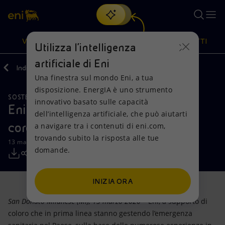
Cerca
VISIONE
AZIONI
PRODOTTI
Utilizza l'intelligenza
artificiale di Eni
Indietro
Media
Comunicati Stampa
03
Una finestra sul mondo Eni, a tua
Oppure
scopri EnergIA
, la nostra nuova soluzione di intelligenza
disposizione. EnergIA è uno strumento
artificiale.
SOSTENIBILITÀ
Visione
Azioni
Prodotti
innovativo basato sulle capacità
Eni è con l’Italia nella lotta al
dell’intelligenza artificiale, che può aiutarti
coronavirus
a navigare tra i contenuti di eni.com,
Mission e valori
Diversificazione energetica
Casa
trovando subito la risposta alle tue
13 marzo 2020 - 16:00 CET
domande.
Persone e Partnership
Tecnologie per la transizione
Imprese
Net Zero
Collaborazioni per l'innovazione
Mobilità
INIZIA ORA
San Donato Milanese (MI), 13 marzo 2020
– Eni, a supporto di
Modello satellitare
Attività nel mondo
coloro che in prima linea stanno gestendo l’emergenza