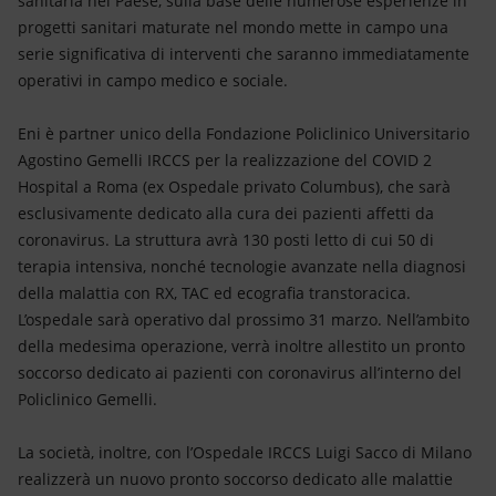
sanitaria nel Paese, sulla base delle numerose esperienze in
Energia accessibile
progetti sanitari maturate nel mondo mette in campo una
serie significativa di interventi che saranno immediatamente
Innovazione
operativi in campo medico e sociale.
Scenari energetici
Eni è partner unico della Fondazione Policlinico Universitario
Agostino Gemelli IRCCS per la realizzazione del COVID 2
Hospital a Roma (ex Ospedale privato Columbus), che sarà
esclusivamente dedicato alla cura dei pazienti affetti da
coronavirus. La struttura avrà 130 posti letto di cui 50 di
terapia intensiva, nonché tecnologie avanzate nella diagnosi
della malattia con RX, TAC ed ecografia transtoracica.
L’ospedale sarà operativo dal prossimo 31 marzo. Nell’ambito
della medesima operazione, verrà inoltre allestito un pronto
soccorso dedicato ai pazienti con coronavirus all’interno del
Policlinico Gemelli.
La società, inoltre, con l’Ospedale IRCCS Luigi Sacco di Milano
realizzerà un nuovo pronto soccorso dedicato alle malattie