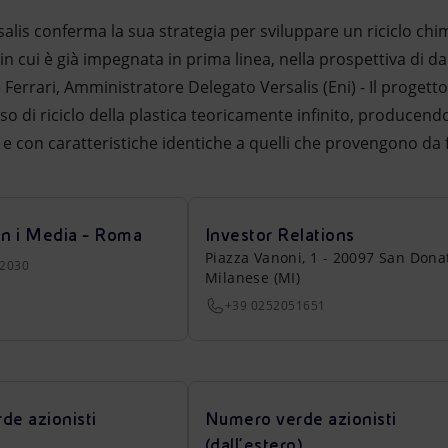
rsalis conferma la sua strategia per sviluppare un riciclo c
in cui è già impegnata in prima linea, nella prospettiva di dare
le Ferrari, Amministratore Delegato Versalis (Eni) - Il proget
o di riciclo della plastica teoricamente infinito, producend
 e con caratteristiche identiche a quelli che provengono da fo
on i Media - Roma
Investor Relations
Piazza Vanoni, 1 - 20097 San Dona
22030
Milanese (MI)
+39 0252051651
de azionisti
Numero verde azionisti
(dall’estero)