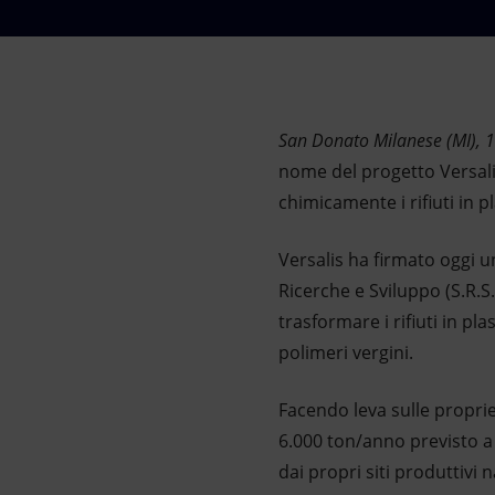
Market Abuse
San Donato Milanese (MI), 
nome del progetto Versalis
chimicamente i rifiuti in pl
Versalis ha firmato oggi u
Ricerche e Sviluppo (S.R.S.
trasformare i rifiuti in p
polimeri vergini.
Facendo leva sulle propri
6.000 ton/anno previsto a 
dai propri siti produttivi n