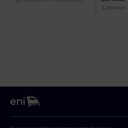
+39.0252031875 - +39.0659822030
800940924
Eni.com è una piattaforma disegnata in modo digitalmente