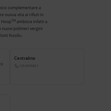
himico complementare a
 nuova vita ai rifiuti in
TM
to Hoop
ambisce infatti a
o nuovi polimeri vergini
nti fossili».
Centralino
to
+39.0659821