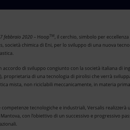
TM
17 febbraio 2020
– Hoop
, il cerchio, simbolo per eccellenza 
, società chimica di Eni, per lo sviluppo di una nuova tecnol
astica.
n accordo di sviluppo congiunto con la società italiana di in
), proprietaria di una tecnologia di pirolisi che verrà svilu
lastica mista, non riciclabili meccanicamente, in materia pri
e competenze tecnologiche e industriali, Versalis realizzerà
Mantova, con l’obiettivo di un successivo e progressivo pass
azionali.