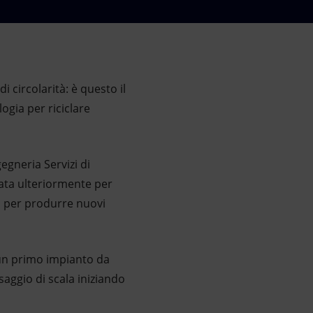
di circolarità: è questo il
ogia per riciclare
gegneria
Servizi di
ppata ulteriormente per
ma per produrre nuovi
 un primo impianto da
aggio di scala iniziando