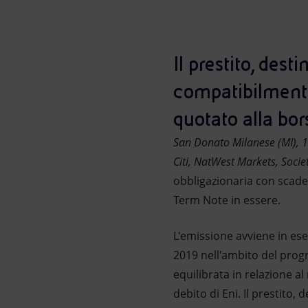
Market Abuse
Il prestito, desti
compatibilmente
quotato alla bo
San Donato Milanese (MI), 
Citi, NatWest Markets, Soci
obbligazionaria con scad
Term Note in essere.
L'emissione avviene in ese
2019 nell'ambito del pro
equilibrata in relazione a
debito di Eni. Il prestito,