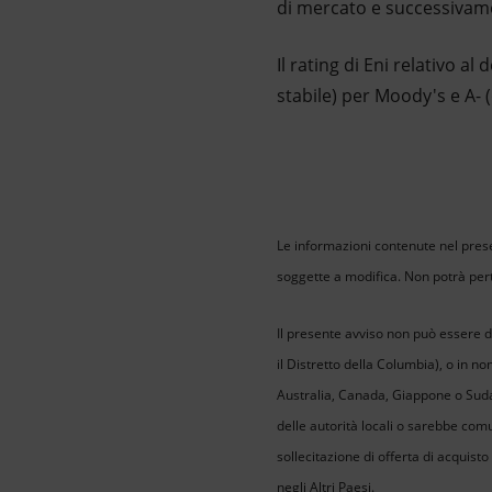
di mercato e successivam
Il rating di Eni relativo a
stabile) per Moody's e A- (
Le informazioni contenute nel pres
soggette a modifica. Non potrà pert
Il presente avviso non può essere dis
il Distretto della Columbia), o in no
Australia, Canada, Giappone o Sudaf
delle autorità locali o sarebbe comun
sollecitazione di offerta di acquisto
negli Altri Paesi.