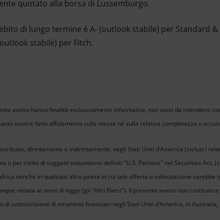
ente quotato alla borsa di Lussemburgo.
l debito di lungo termine è A- (outlook stabile) per Standard 
outlook stabile) per Fitch.
ente avviso hanno finalità esclusivamente informative, non sono da intendersi c
anto essere fatto affidamento sulle stesse né sulla relativa completezza o accur
tribuito, direttamente o indirettamente, negli Stati Uniti d'America (inclusi i relat
me o per conto di soggetti statunitensi definiti "U.S. Persons" nel Securities Act, (
rica nonché in qualsiasi altro paese in cui tale offerta o sollecitazione sarebbe
que vietata ai sensi di legge (gli "Altri Paesi"). Il presente avviso non costituisce
 o di sottoscrizione di strumenti finanziari negli Stati Uniti d'America, in Austral