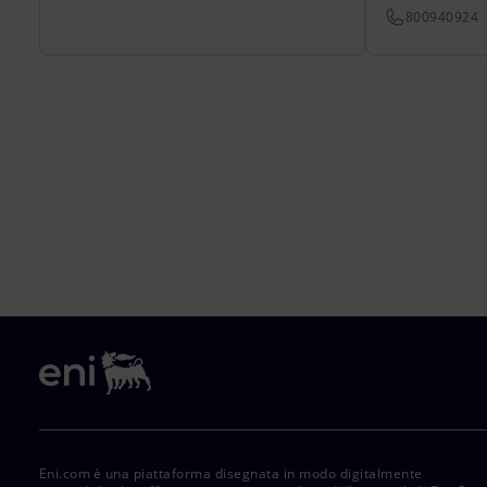
800940924
Eni.com è una piattaforma disegnata in modo digitalmente