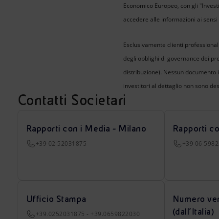
Economico Europeo, con gli "Investito
accedere alle informazioni ai sensi 
Esclusivamente clienti professionali 
degli obblighi di governance dei prod
distribuzione). Nessun documento i
investitori al dettaglio non sono dest
Contatti Societari
Rapporti con i Media - Milano
Rapporti c
+39 02 52031875
+39 06 598
Ufficio Stampa
Numero ver
(dall’Italia)
+39.0252031875 - +39.0659822030