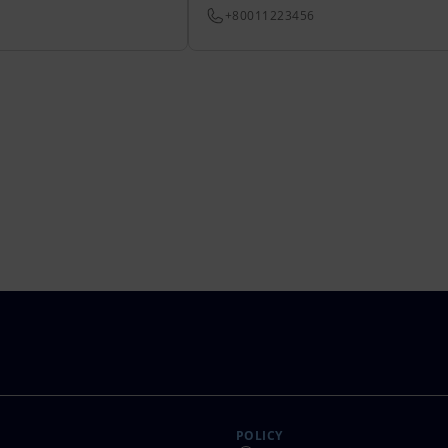
+80011223456
POLICY