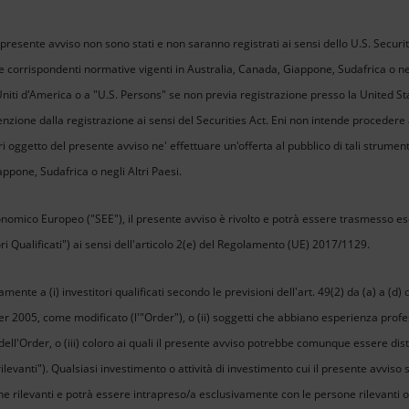
 presente avviso non sono stati e non saranno registrati ai sensi dello U.S. Secur
delle corrispondenti normative vigenti in Australia, Canada, Giappone, Sudafrica o n
i Uniti d'America o a "U.S. Persons" se non previa registrazione presso la United 
zione dalla registrazione ai sensi del Securities Act. Eni non intende procedere a
ri oggetto del presente avviso ne' effettuare un'offerta al pubblico di tali strumenti
ppone, Sudafrica o negli Altri Paesi.
nomico Europeo ("SEE"), il presente avviso è rivolto e potrà essere trasmesso es
itori Qualificati") ai sensi dell'articolo 2(e) del Regolamento (UE) 2017/1129.
amente a (i) investitori qualificati secondo le previsioni dell'art. 49(2) da (a) a (d
r 2005, come modificato (l'"Order"), o (ii) soggetti che abbiano esperienza profe
dell'Order, o (iii) coloro ai quali il presente avviso potrebbe comunque essere distr
rilevanti"). Qualsiasi investimento o attività di investimento cui il presente avviso s
ne rilevanti e potrà essere intrapreso/a esclusivamente con le persone rilevanti o