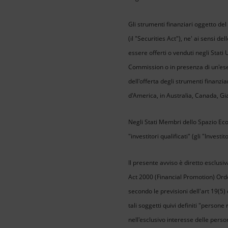
Gli strumenti finanziari oggetto del
(il "Securities Act"), ne' ai sensi 
essere offerti o venduti negli Stat
Commission o in presenza di un'esen
dell'offerta degli strumenti finanzia
d'America, in Australia, Canada, Gia
Negli Stati Membri dello Spazio Eco
"investitori qualificati" (gli "Invest
Il presente avviso è diretto esclusiv
Act 2000 (Financial Promotion) Orde
secondo le previsioni dell'art 19(5) 
tali soggetti quivi definiti "persone 
nell'esclusivo interesse delle perso