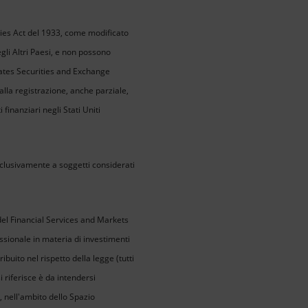
ities Act del 1933, come modificato
egli Altri Paesi, e non possono
States Securities and Exchange
lla registrazione, anche parziale,
 finanziari negli Stati Uniti
clusivamente a soggetti considerati
) del Financial Services and Markets
ssionale in materia di investimenti
ibuito nel rispetto della legge (tutti
i riferisce è da intendersi
, nell'ambito dello Spazio