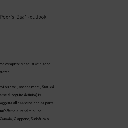
& Poor's, Baa1 (outlook
ome complete o esaustive e sono
atezza.
ivi territori, possedimenti, Stati ed
come di seguito definito) in
 soggetta all'approvazione da parte
 un'offerta di vendita o una
ia, Canada, Giappone, Sudafrica o