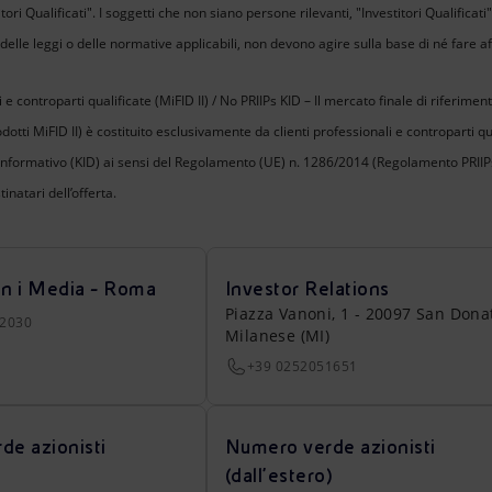
ri Qualificati". I soggetti che non siano persone rilevanti, "Investitori Qualificat
delle leggi o delle normative applicabili, non devono agire sulla base di né fare a
e controparti qualificate (MiFID II) / No PRIIPs KID – Il mercato finale di riferimento
otti MiFID II) è costituito esclusivamente da clienti professionali e controparti quali
nformativo (KID) ai sensi del Regolamento (UE) n. 1286/2014 (Regolamento PRIIPs)
inatari dell’offerta.
on i Media - Roma
Investor Relations
Piazza Vanoni, 1 - 20097 San Dona
22030
Milanese (MI)
+39 0252051651
de azionisti
Numero verde azionisti
(dall’estero)