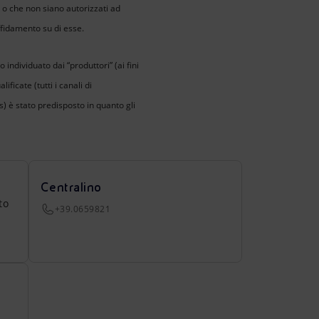
i" o che non siano autorizzati ad
ffidamento su di esse.
 individuato dai “produttori” (ai fini
ficate (tutti i canali di
 è stato predisposto in quanto gli
Centralino
to
+39.0659821